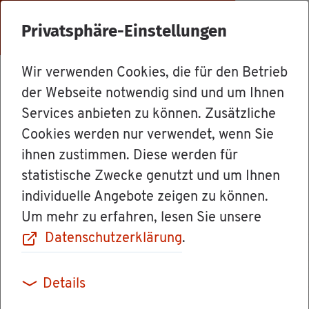
Menü
Privatsphäre-Einstellungen
Wir verwenden Cookies, die für den Betrieb
Le­bens­la­gen
der Webseite notwendig sind und um Ihnen
Services anbieten zu können. Zusätzliche
Cookies werden nur verwendet, wenn Sie
Zwangs­ver­hei­ra­
ihnen zustimmen. Diese werden für
statistische Zwecke genutzt und um Ihnen
tung
individuelle Angebote zeigen zu können.
Um mehr zu erfahren, lesen Sie unsere
Datenschutzerklärung
.
Zwangs­ver­hei­ra­tung be­zeich­net eine Ehe­
Details
schlie­ßung, die gegen den Wil­len eines oder