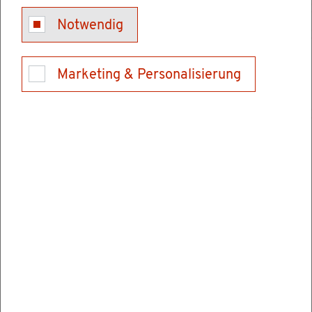
Das pas­si­ve Wahl­recht bei der Bür­ger­meis­ter­
Notwendig
wahl ist das Recht, für das Amt
des Bür­ger­meis­ters be­zie­hungs­wei­se der
Marketing & Personalisierung
Bür­ger­meis­te­rin oder
des Ober­bür­ger­meis­ters be­zie­hungs­wei­se
der Ober­bür­ger­meis­te­rin (in Stadt­krei­sen
und Gro­ßen Kreis­städ­ten)
zu kan­di­die­ren.
Sie kön­nen kan­di­die­ren, wenn Sie
Deut­scher oder Deut­sche im Sinne des
Grund­ge­set­zes sind oder