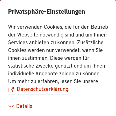
Menü
Privatsphäre-Einstellungen
Wir verwenden Cookies, die für den Betrieb
Le­bens­la­gen
der Webseite notwendig sind und um Ihnen
Services anbieten zu können. Zusätzliche
Cookies werden nur verwendet, wenn Sie
Wege in die
ihnen zustimmen. Diese werden für
statistische Zwecke genutzt und um Ihnen
Selb­stän­dig­keit
individuelle Angebote zeigen zu können.
Um mehr zu erfahren, lesen Sie unsere
Datenschutzerklärung
.
Der Weg in die Selb­stän­dig­keit führt nicht nur
Details
über eine Be­triebs­neu­grün­dung. Die Art der