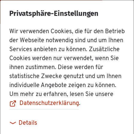
Menü
Privatsphäre-Einstellungen
Wir verwenden Cookies, die für den Betrieb
Le­bens­la­gen
der Webseite notwendig sind und um Ihnen
Services anbieten zu können. Zusätzliche
Cookies werden nur verwendet, wenn Sie
Staat­li­che Hil­fen
ihnen zustimmen. Diese werden für
statistische Zwecke genutzt und um Ihnen
und Zu­schüs­se
individuelle Angebote zeigen zu können.
Um mehr zu erfahren, lesen Sie unsere
für Ar­beit­ge­ber
Datenschutzerklärung
.
Details