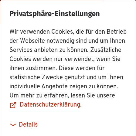
Menü
Privatsphäre-Einstellungen
Wir verwenden Cookies, die für den Betrieb
Le­bens­la­gen
der Webseite notwendig sind und um Ihnen
Services anbieten zu können. Zusätzliche
Cookies werden nur verwendet, wenn Sie
So­zi­al­ver­si­che­
ihnen zustimmen. Diese werden für
statistische Zwecke genutzt und um Ihnen
rung
individuelle Angebote zeigen zu können.
Um mehr zu erfahren, lesen Sie unsere
Datenschutzerklärung
.
Als Ar­beit­neh­me­rin oder Ar­beit­neh­mer sind
Details
Sie in der So­zi­al­ver­si­che­rung n der Regel ver­