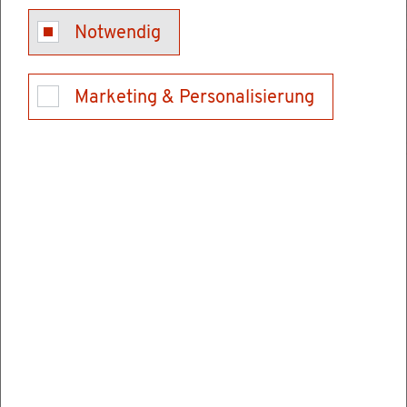
si­che­rungs­pflich­tig und damit ins­be­son­de­re
Notwendig
gegen fol­gen­de Ri­si­ken ge­schützt:
Krank­heit
Marketing & Personalisierung
Ar­beits­lo­sig­keit
Be­dürf­tig­keit im Alter
Be­triebs­un­fäl­le
Pfle­ge­be­dürf­tig­keit
Ihr Ar­beit­ge­ber muss Sie bei der So­zi­al­ver­si­
che­rung an­mel­den und die Bei­trä­ge für diese
Ver­si­che­run­gen ab­füh­ren.
Die Bei­trä­ge zur So­zi­al­ver­si­che­rung wer­den