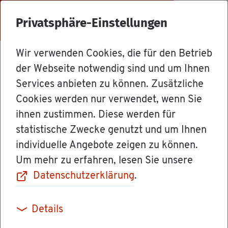
Menü
Privatsphäre-Einstellungen
Wir verwenden Cookies, die für den Betrieb
Le­bens­la­gen
der Webseite notwendig sind und um Ihnen
Services anbieten zu können. Zusätzliche
Cookies werden nur verwendet, wenn Sie
Pas­sersatz
ihnen zustimmen. Diese werden für
statistische Zwecke genutzt und um Ihnen
individuelle Angebote zeigen zu können.
Um mehr zu erfahren, lesen Sie unsere
Wenn Sie nach Deutsch­land ein­rei­sen oder
Datenschutzerklärung
.
sich hier auf­hal­ten möch­ten, müs­sen Sie
grund­sätz­lich einen an­er­kann­ten und gül­ti­gen
Details
aus­län­di­schen Pass oder Pas­sersatz be­sit­zen.