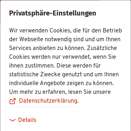
Menü
Privatsphäre-Einstellungen
Wir verwenden Cookies, die für den Betrieb
Le­bens­la­gen
der Webseite notwendig sind und um Ihnen
Services anbieten zu können. Zusätzliche
Cookies werden nur verwendet, wenn Sie
Fach­ge­bun­de­ne
ihnen zustimmen. Diese werden für
statistische Zwecke genutzt und um Ihnen
Hoch­schul­rei­fe
individuelle Angebote zeigen zu können.
Um mehr zu erfahren, lesen Sie unsere
Datenschutzerklärung
.
Die fach­ge­bun­de­ne Hoch­schul­rei­fe kön­nen Sie
Details
er­rei­chen, indem Sie eine der fol­gen­den Prü­