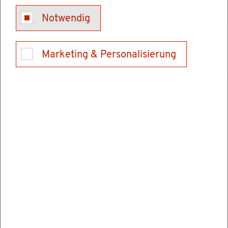
fun­gen be­stehen:
Notwendig
die Ab­schluss­prü­fung an einer Be­rufs­ober­
Marketing & Personalisierung
schu­le (Tech­ni­sche Ober­schu­le, Wirt­schafts­
ober­schu­le, Be­rufs­ober­schu­le für So­zi­al­we­
sen)
die Ab­schluss­prü­fung eines künst­le­ri­schen
Stu­di­en­gangs (zum Bei­spiel Bal­lett) an einer
staat­li­chen Hoch­schu­le oder staat­lich an­er­
kann­ten Hoch­schu­le, auf­grund des­sen die
all­ge­mei­ne Hoch­schul­rei­fe nicht zu­er­kannt
wer­den kann.
die Ab­schluss­prü­fung eines Stu­di­en­gangs an
der Pop-, Film- oder Thea­ter­aka­de­mie, auf­