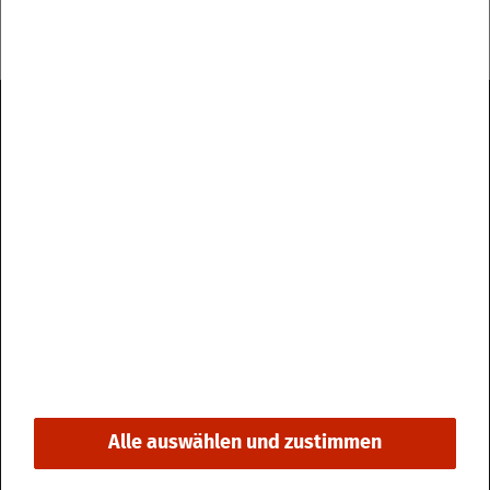
Im­pres­sum
Da­ten­schutz
Kon­takt & Öff­nungs­zei­ten
Bar­rie­re­frei­heit
Alle auswählen und zustimmen
© 2026 Stadt Fri­din­gen