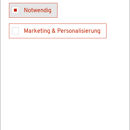
Notwendig
Feu­er­werks­kör­per,
Schwarz­pul­ver,
Marketing & Personalisierung
Ni­tro­cel­lu­lo­se­pul­ver (NC-Pul­ver) oder
Air­bag- und Gurt­staf­fer­ein­hei­ten.
Die Her­stel­lung und Ver­ar­bei­tung ex­plo­si­ons­
ge­fähr­li­cher Stof­fe sowie die Durch­füh­rung
von Spreng­ar­bei­ten sind nur ei­ni­ge der Tä­tig­
kei­ten, für die Sie eine Er­laub­nis nach dem
Spreng­stoff­ge­setz be­nö­ti­gen.
Zum Bei­spiel un­ter­liegt auch der Er­laub­nis­
pflicht nach dem Spreng­stoff­ge­setz: