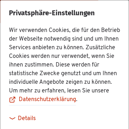
Menü
Privatsphäre-Einstellungen
Wir verwenden Cookies, die für den Betrieb
Le­bens­la­gen
der Webseite notwendig sind und um Ihnen
Services anbieten zu können. Zusätzliche
Cookies werden nur verwendet, wenn Sie
Ex­plo­si­ons­ge­
ihnen zustimmen. Diese werden für
statistische Zwecke genutzt und um Ihnen
fähr­li­che Stof­fe
individuelle Angebote zeigen zu können.
Um mehr zu erfahren, lesen Sie unsere
Datenschutzerklärung
.
Zu den ex­plo­si­ons­ge­fähr­li­chen Stof­fen zäh­len
Details
unter an­de­rem: