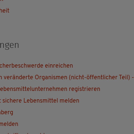
­heit
un­gen
u­cher­be­schwer­de ein­rei­chen
h ver­än­der­te Or­ga­nis­men (nicht-öf­fent­li­cher Teil)
­bens­mit­tel­un­ter­neh­men re­gis­trie­ren
 si­che­re Le­bens­mit­tel mel­den
m­berg
 mel­den