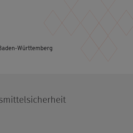
tz Baden-Würt­tem­berg
it­tel­si­cher­heit