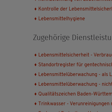
Kon­trol­le der Le­bens­mit­tel­si­cher
Le­bens­mit­tel­hy­gie­ne
Zu­ge­hö­ri­ge Dienst­leis­t
Le­bens­mit­tel­si­cher­heit - Ver­bra
Stand­ort­re­gis­ter für gen­tech­nisc
Le­bens­mit­tel­über­wa­chung - als Le
Le­bens­mit­tel­über­wa­chung - nicht
Qua­li­täts­zei­chen Baden-Würt­te
Trink­was­ser - Ver­un­rei­ni­gun­gen