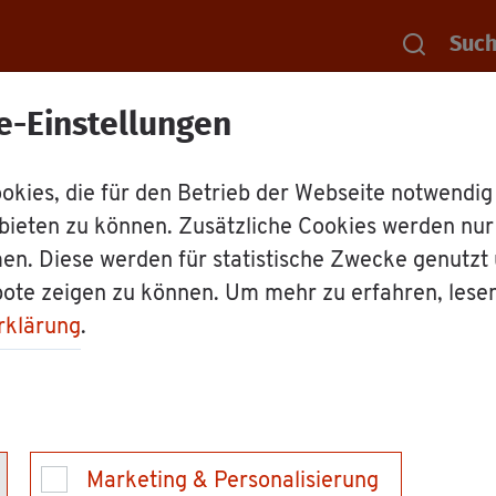
Suc
e-Einstellungen
Rat­haus
Le­bens­la­gen
Er­näh­rung un
kies, die für den Betrieb der Webseite notwendig
bieten zu können. Zusätzliche Cookies werden nu
d Le­bens­mit­tel­si­
en. Diese werden für statistische Zwecke genutzt
bote zeigen zu können. Um mehr zu erfahren, lese
rklärung
.
­heit sind wich­ti­ge Be­rei­che des Ver­brau­cher­schut­
 den In­fo­dienst Er­näh­rung der Land­wirt­schafts­ver­w
Marketing & Personalisierung