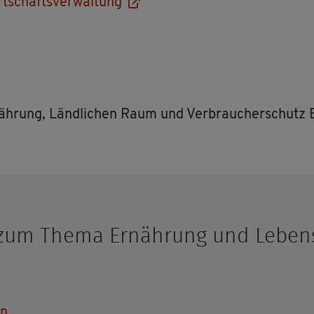
t­schafts­ver­wal­tung
 Er­näh­rung, Länd­li­chen Raum und Ver­brau­cher­schu
n zum Thema Er­näh­rung und Le­bens­m
ln