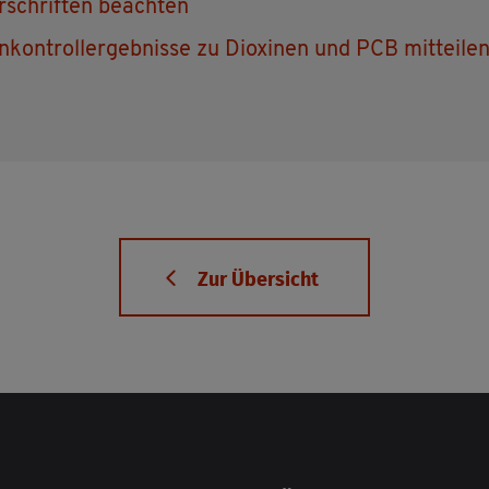
r­schrif­ten be­ach­ten
n­kon­troll­ergeb­nis­se zu Di­oxi­nen und PCB mit­tei­le
Zur Über­sicht