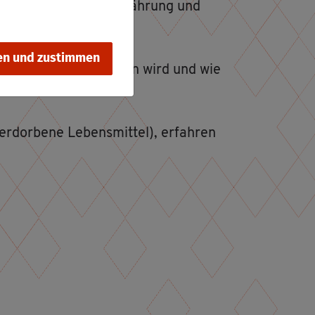
sund­heits­be­wuss­te Er­näh­rung und
en und zustimmen
 der Ver­brau­cher getan wird und wie
or­be­ne Le­bens­mit­tel), er­fah­ren