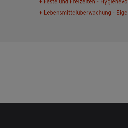
Feste und Frei­zei­ten - Hy­gie­ne­vo
Le­bens­mit­tel­über­wa­chung - Ei­ge