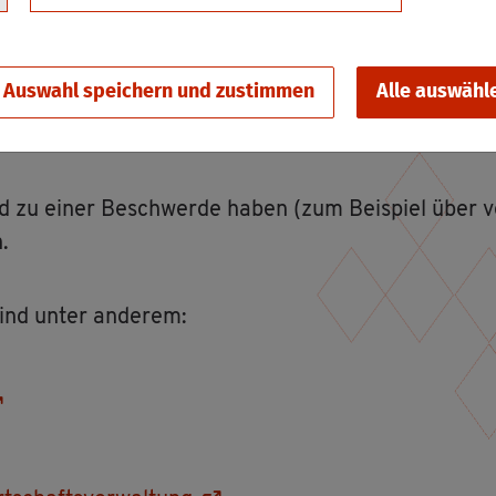
ma­tio­nen rund um un­se­re Le­bens­mit­tel und eine ge­
r­schutz.
Auswahl speichern und zustimmen
Alle auswähl
en ein­ge­hal­ten wer­den müs­sen, was für den Schutz
uch wirt­schaft­li­chen Scha­den ver­mei­den kön­nen.
u einer Be­schwer­de haben (zum Bei­spiel über ver­d
.
sind unter an­de­rem: