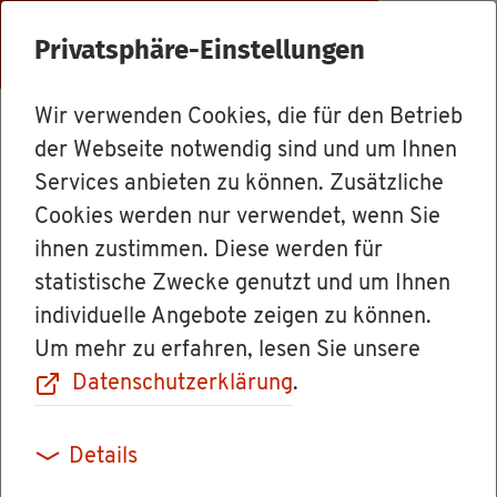
Menü
Privatsphäre-Einstellungen
Wir verwenden Cookies, die für den Betrieb
Le­bens­la­gen
der Webseite notwendig sind und um Ihnen
Services anbieten zu können. Zusätzliche
Cookies werden nur verwendet, wenn Sie
Ein­kom­men-,
ihnen zustimmen. Diese werden für
statistische Zwecke genutzt und um Ihnen
Lohn­steu­er
individuelle Angebote zeigen zu können.
Um mehr zu erfahren, lesen Sie unsere
(Men­schen mit
Datenschutzerklärung
.
Be­hin­de­run­gen)
Details