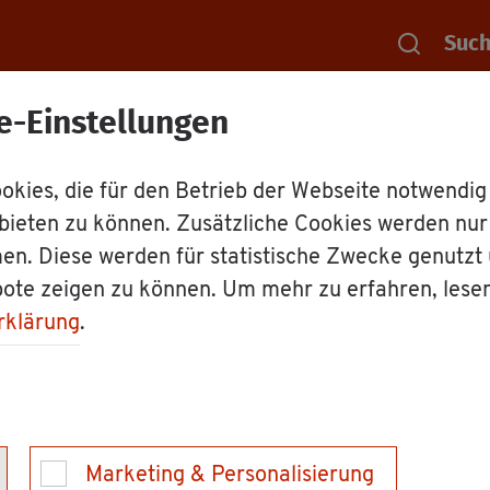
Suc
e-Einstellungen
Rat­haus
Le­bens­la­gen
Ehe­paa­re
kies, die für den Betrieb der Webseite notwendig
bieten zu können. Zusätzliche Cookies werden nu
en. Diese werden für statistische Zwecke genutzt
bote zeigen zu können. Um mehr zu erfahren, lese
rklärung
.
 unter dem be­son­de­ren Schutz der staat­li­chen O
Ihnen die Le­bens­la­ge "
Der Bund fürs Leben
" nä­
nung, die Ehe­schlie­ßung selbst und was Sie nach der 
Marketing & Personalisierung