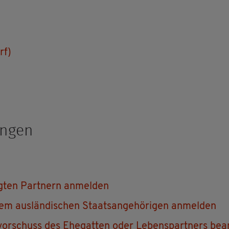
rf)
un­gen
ig­ten Part­nern an­mel­den
m aus­län­di­schen Staats­an­ge­hö­ri­gen an­mel­den
vor­schuss des Ehe­gat­ten oder Le­bens­part­ners be­a