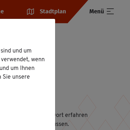
he
Stadt­plan
Menü
 sind und um
r verwendet, wenn
 und um Ihnen
n Sie unsere
rd­nung.
he­re In­for­ma­tio­nen. Dort er­fah­ren
Hei­rat er­le­di­gen müs­sen.