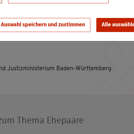
en Sie auf dem
Fa­mi­li­en­por­tal
des Bun­des­mi­nis­te­r
Auswahl speichern und zustimmen
Alle auswähl
m und Jus­tiz­mi­nis­te­ri­um Baden-Würt­tem­berg
en zum Thema Ehe­paa­re