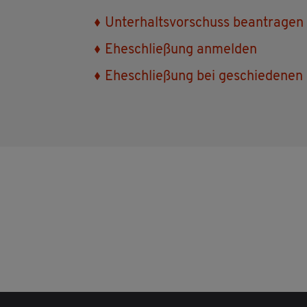
Un­ter­halts­vor­schuss be­an­tra­gen
Ehe­schlie­ßung an­mel­den
Ehe­schlie­ßung bei ge­schie­de­nen 