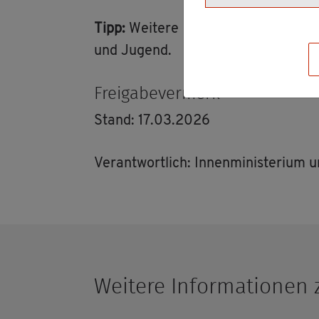
Tipp:
Wei­te­re In­for­ma­tio­nen fin­d
und Ju­gend.
Frei­ga­be­ver­merk
Stand: 17.03.2026
Ver­ant­wort­lich: In­nen­mi­nis­te­ri­u
Wei­te­re In­for­ma­tio­n