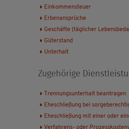
Ein­kom­men­steu­er
Er­ben­an­sprü­che
Ge­schäf­te (täg­li­cher Le­bens­be­da
Gü­ter­stand
Un­ter­halt
Zu­ge­hö­ri­ge Dienst­leis­t
Tren­nungs­un­ter­halt be­an­tra­gen
Ehe­schlie­ßung bei sor­ge­be­rech­t
Ehe­schlie­ßung mit einer oder eine
Ver­fah­rens- oder Pro­zess­kos­ten­