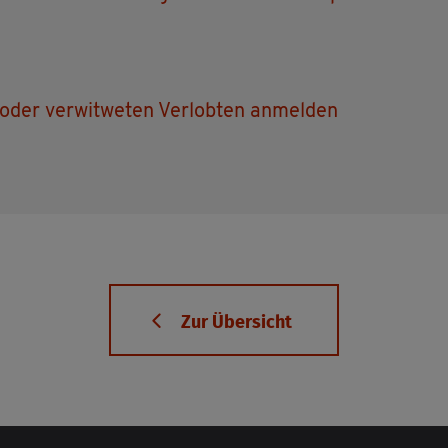
oder ver­wit­we­ten Ver­lob­ten an­mel­den
Zur Über­sicht