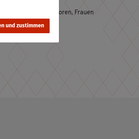
i­ums für Fa­mi­lie, Se­nio­ren, Frau­en
en und zustimmen