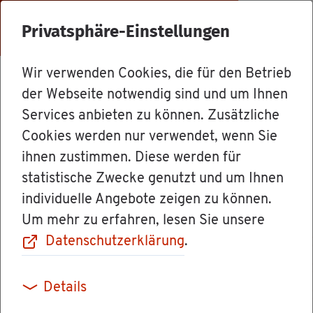
Menü
Privatsphäre-Einstellungen
Wir verwenden Cookies, die für den Betrieb
Le­bens­la­gen
der Webseite notwendig sind und um Ihnen
Services anbieten zu können. Zusätzliche
Cookies werden nur verwendet, wenn Sie
Die Wahl­or­ga­ne
ihnen zustimmen. Diese werden für
statistische Zwecke genutzt und um Ihnen
individuelle Angebote zeigen zu können.
Um mehr zu erfahren, lesen Sie unsere
Die Wahl­or­ga­ne bei der Bun­des­tags­wahl sind:
Datenschutzerklärung
.
der Bun­des­wahl­lei­ter oder die Bun­des­wahl­
Details
lei­te­rin und der Bun­des­wahl­aus­schuss für