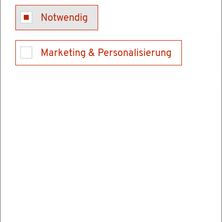
das ge­sam­te Wahl­ge­biet
Notwendig
ein Lan­des­wahl­lei­ter oder eine Lan­des­wahl­
lei­te­rin und ein Lan­des­wahl­aus­schuss für
Marketing & Personalisierung
jedes Bun­des­land
ein Kreis­wahl­lei­ter oder eine Kreis­wahl­lei­te­
rin und ein Kreis­wahl­aus­schuss für jeden
Wahl­kreis
ein Wahl­vor­ste­her oder eine Wahl­vor­ste­he­
rin und ein Wahl­vor­stand für jeden Wahl­be­
zirk
min­des­tens ein Wahl­vor­ste­her oder eine
Wahl­vor­ste­he­rin und ein Wahl­vor­stand für
die Brief­wahl (Brief­wahl­vor­stand) für jeden