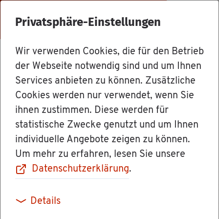
Menü
Privatsphäre-Einstellungen
Wir verwenden Cookies, die für den Betrieb
Le­bens­la­gen
der Webseite notwendig sind und um Ihnen
Services anbieten zu können. Zusätzliche
Cookies werden nur verwendet, wenn Sie
Die Wahl­or­ga­ne
ihnen zustimmen. Diese werden für
statistische Zwecke genutzt und um Ihnen
individuelle Angebote zeigen zu können.
Um mehr zu erfahren, lesen Sie unsere
Die Wahl­or­ga­ne bei der Wahl zum Bür­ger­meis­
Datenschutzerklärung
.
ter oder zur Bür­ger­meis­te­rin sind:
Details
der Ge­mein­de­wahl­aus­schuss