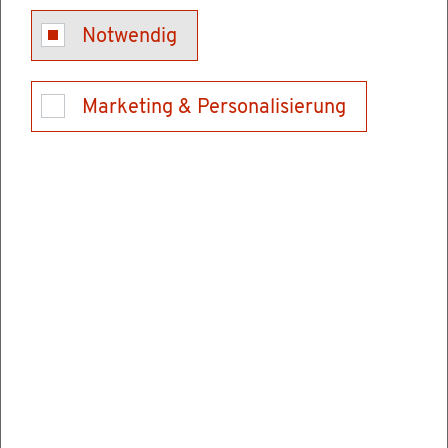
ein Wahl­vor­stand für jeden Wahl­be­zirk
Notwendig
ein oder meh­re­re Brief­wahl­vor­stän­de
Marketing & Personalisierung
Die Mit­glie­der der Wahl­or­ga­ne, ihre Stell­ver­
tre­tun­gen und die Schrift­füh­rer und Schrift­
füh­re­rin­nen sind zur un­par­tei­ischen Wahr­neh­
mung ihres Amtes und zur Ver­schwie­gen­heit
über die ihnen bei ihrer amt­li­chen Tä­tig­keit be­
kannt ge­wor­de­nen An­ge­le­gen­hei­ten ver­pflich­
tet.
Die Wahl­or­ga­ne ver­han­deln und ent­schei­den
in öf­fent­li­chen Sit­zun­gen.
Zeit, Ort und Ge­gen­stand der Sit­zung wer­den
je­weils durch Aus­hang am oder im Ein­gang des