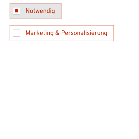
und Aka­de­mi­ker oder Per­so­nen mit ver­gleich­
Notwendig
ba­rem Qua­li­fi­ka­ti­ons­ni­veau, die in Deutsch­
land eine qua­li­fi­zier­te Be­schäf­ti­gung auf­neh­
men wol­len.
Marketing & Personalisierung
Vor­aus­set­zun­gen sind unter an­de­rem
ein deut­scher Hoch­schul­ab­schluss, ein an­er­
kann­ter aus­län­di­scher Hoch­schul­ab­schluss
oder ein aus­län­di­scher Hoch­schul­ab­schluss,
der mit einem deut­schen Hoch­schul­ab­
schluss ver­gleich­bar ist,
ein den Qua­li­fi­ka­tio­nen ent­spre­chen­der Ar­
beits­platz und