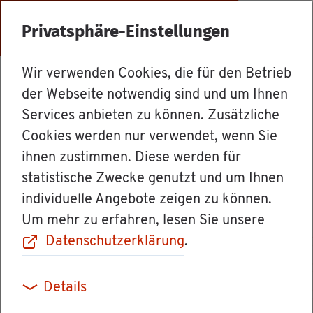
Menü
Privatsphäre-Einstellungen
Wir verwenden Cookies, die für den Betrieb
Le­bens­la­gen
der Webseite notwendig sind und um Ihnen
Services anbieten zu können. Zusätzliche
Cookies werden nur verwendet, wenn Sie
Blaue Karte EU
ihnen zustimmen. Diese werden für
statistische Zwecke genutzt und um Ihnen
("Blue Card EU")
individuelle Angebote zeigen zu können.
Um mehr zu erfahren, lesen Sie unsere
Datenschutzerklärung
.
Die Blaue Karte EU ist ein be­son­de­rer Auf­ent­
Details
halts­ti­tel für aus­län­di­sche Aka­de­mi­ke­rin­nen