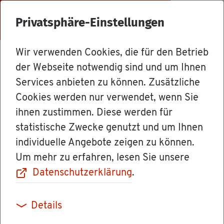
Menü
Privatsphäre-Einstellungen
Wir verwenden Cookies, die für den Betrieb
Le­bens­la­gen
der Webseite notwendig sind und um Ihnen
Services anbieten zu können. Zusätzliche
Cookies werden nur verwendet, wenn Sie
Auf­trags­be­ra­
ihnen zustimmen. Diese werden für
statistische Zwecke genutzt und um Ihnen
tungs­stel­len
individuelle Angebote zeigen zu können.
Um mehr zu erfahren, lesen Sie unsere
Datenschutzerklärung
.
Die Auf­trags­be­ra­tungs­stel­len ge­hö­ren zu den
Details
Selbst­ver­wal­tungs­ein­rich­tun­gen der Wirt­