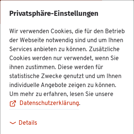
Menü
Privatsphäre-Einstellungen
Wir verwenden Cookies, die für den Betrieb
Le­bens­la­gen
der Webseite notwendig sind und um Ihnen
Services anbieten zu können. Zusätzliche
Cookies werden nur verwendet, wenn Sie
Ab­lauf des Straf­
ihnen zustimmen. Diese werden für
statistische Zwecke genutzt und um Ihnen
ver­fah­rens
individuelle Angebote zeigen zu können.
Um mehr zu erfahren, lesen Sie unsere
Datenschutzerklärung
.
We­sent­li­cher Be­stand­teil des ge­richt­li­chen
Details
Straf­ver­fah­rens ist die Ge­richts­ver­hand­lung.