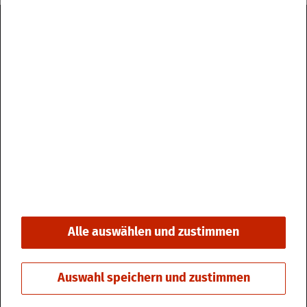
Im­pres­sum
Da­ten­schutz
Kon­takt & Öff­nungs­zei­ten
Bar­rie­re­frei­heit
Alle auswählen und zustimmen
© 2026 Stadt Fri­din­gen
Auswahl speichern und zustimmen