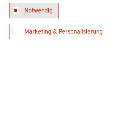
Im Rah­men die­ser Ver­hand­lung klärt das Ge­
Notwendig
richt die Schuld- und Straf­fra­ge.
Das Ge­richt setzt den Ter­min für die Haupt­ver­
hand­lung fest.
Marketing & Personalisierung
An einer Haupt­ver­hand­lung vor einem Straf­
ge­richt neh­men grund­sätz­lich alle am Ver­fah­
ren Be­tei­lig­ten teil:
An­ge­klag­ter
Ge­richt
Staats­an­walt
(even­tu­ell) Ver­tei­di­ger
(even­tu­ell) Ne­ben­klä­ger