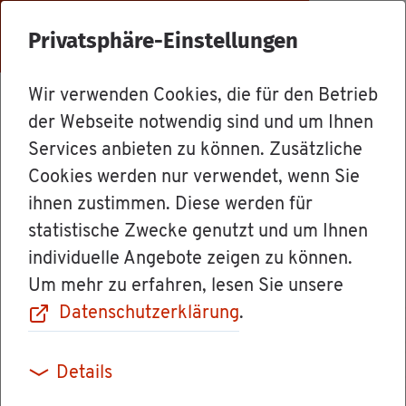
Menü
Privatsphäre-Einstellungen
Wir verwenden Cookies, die für den Betrieb
Dienst­leis­tun­gen
der Webseite notwendig sind und um Ihnen
Services anbieten zu können. Zusätzliche
Cookies werden nur verwendet, wenn Sie
Wäh­ler­ver­zeich­
ihnen zustimmen. Diese werden für
statistische Zwecke genutzt und um Ihnen
nis (Eu­ro­pa­wahl)
individuelle Angebote zeigen zu können.
Um mehr zu erfahren, lesen Sie unsere
- Ein­tra­gung von
Datenschutzerklärung
.
Deut­schen, die
Details