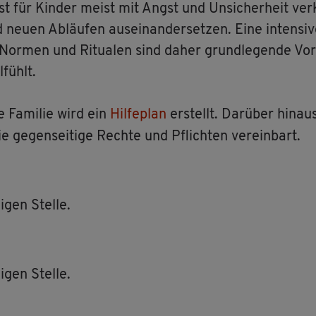
 ist für Kin­der meist mit Angst und Un­si­cher­heit ver
euen Ab­läu­fen aus­ein­an­der­set­zen. Eine in­ten­si­
n, Nor­men und Ri­tua­len sind daher grund­le­gen­de Vo
­fühlt.
 Fa­mi­lie wird ein
Hil­fe­plan
er­stellt. Dar­über hin­
 ge­gen­sei­ti­ge Rech­te und Pflich­ten ver­ein­bart.
­gen Stel­le.
­gen Stel­le.