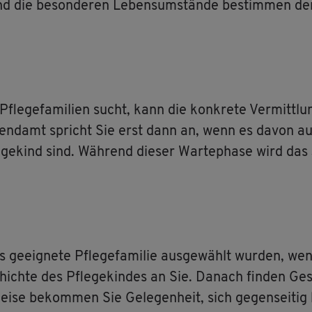
nd die be­son­de­ren Le­bens­um­stän­de be­stim­men de
e­ge­fa­mi­li­en sucht, kann die kon­kre­te Ver­mitt­lun
u­gend­amt spricht Sie erst dann an, wenn es davon aus
le­ge­kind sind. Wäh­rend die­ser War­te­pha­se wird da
s ge­eig­ne­te Pfle­ge­fa­mi­lie aus­ge­wählt wur­den, w
chich­te des Pfle­ge­kin­des an Sie. Da­nach fin­den Ge
e be­kom­men Sie Ge­le­gen­heit, sich ge­gen­sei­tig k