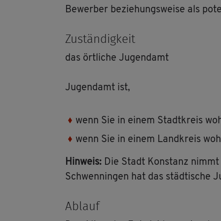
Be­wer­ber be­zie­hungs­wei­se als po­ten­
Zu­stän­dig­keit
das ört­li­che Ju­gend­amt
Ju­gend­amt ist,
wenn Sie in einem Stadt­kreis woh­
wenn Sie in einem Land­kreis woh­
Hin­weis:
Die Stadt Kon­stanz nimmt die
Schwen­nin­gen hat das städ­ti­sche
Ab­lauf