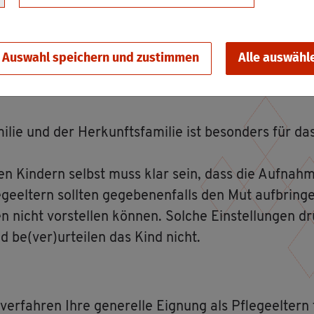
­nimmt. Die Be­dürf­nis­se des Kin­des ste­hen bei der
 Kind sich gut ent­wi­ckelt, er­neut ver­trau­ens­vol­le
ar­bei­ten kann. Pfle­ge­el­tern kön­nen hier die dafür n
Auswahl speichern und zustimmen
Alle auswähl
­deu­tet so­wohl für die Pfle­ge­fa­mi­lie als auch für 
 wohl be­dacht sein.
i­lie und der Her­kunfts­fa­mi­lie ist be­son­ders für d
en Kin­dern selbst muss klar sein, dass die Auf­nah­me 
le­ge­el­tern soll­ten ge­ge­be­nen­falls den Mut auf­brin
 nicht vor­stel­len kön­nen. Sol­che Ein­stel­lun­gen 
d be(ver)ur­tei­len das Kind nicht.
­fah­ren Ihre ge­ne­rel­le Eig­nung als Pfle­ge­el­tern 