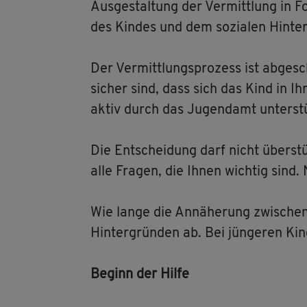
Aus­ge­stal­tung der Ver­mitt­lung in
des Kin­des und dem so­zia­len Hin­ter
Der Ver­mitt­lungs­pro­zess ist ab­ge­s
si­cher sind, dass sich das Kind in Ih
aktiv durch das Ju­gend­amt un­ter­st
Die Ent­schei­dung darf nicht über­stü
alle Fra­gen, die Ihnen wich­tig sind. 
Wie lange die An­nä­he­rung zwi­schen 
Hin­ter­grün­den ab. Bei jün­ge­ren Kin
Be­ginn der Hilfe