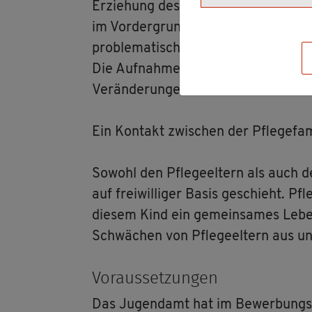
Er­ziehung des Kin­des im All­tag über
im Vor­der­grund. Ziel ist es, dass das
pro­ble­ma­ti­schen Er­fah­run­gen auf­
Die Auf­nah­me eines Pfle­ge­kin­des be
Ver­än­de­run­gen und soll­te des­halb
Ein Kon­takt zwi­schen der Pfle­ge­fa­m
So­wohl den Pfle­ge­el­tern als auch d
auf frei­wil­li­ger Basis ge­schieht. Pf
die­sem Kind ein ge­mein­sa­mes Leben
Schwä­chen von Pfle­ge­el­tern aus un
Vor­aus­set­zun­gen
Das Ju­gend­amt hat im Be­wer­bungs­ver