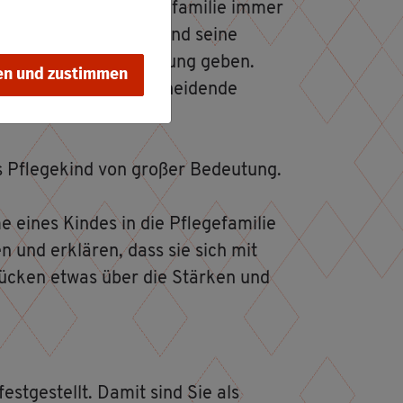
 Aus­wahl einer Pfle­ge­fa­mi­lie immer
 Bin­dun­gen auf­bau­en und seine
ot­wen­di­ge Un­ter­stüt­zung geben.
en und zustimmen
das Pfle­ge­kind ein­schnei­den­de
as Pfle­ge­kind von gro­ßer Be­deu­tung.
eines Kin­des in die Pfle­ge­fa­mi­lie
­gen und er­klä­ren, dass sie sich mit
drü­cken etwas über die Stär­ken und
fest­ge­stellt. Damit sind Sie als