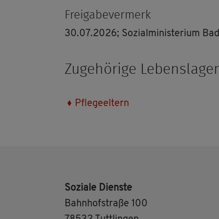
Frei­ga­be­ver­merk
30.07.2026; So­zi­al­mi­nis­te­ri­um 
Zu­ge­hö­ri­ge Le­bens­la­ge
Pfle­ge­el­tern
So­zia­le Diens­te
Bahn­hof­stra­ße 100