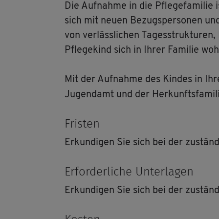
Die Auf­nah­me in die Pfle­ge­fa­mi­lie
sich mit neuen Be­zugs­per­so­nen und n
von ver­läss­li­chen Ta­ges­struk­tu­re
Pfle­ge­kind sich in Ihrer Fa­mi­lie wohl
Mit der Auf­nah­me des Kin­des in Ihre
Ju­gend­amt und der Her­kunfts­fa­mi­lie
Fris­ten
Er­kun­di­gen Sie sich bei der zu­stän­di
Er­for­der­li­che Un­ter­la­gen
Er­kun­di­gen Sie sich bei der zu­stän­di