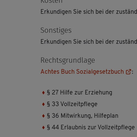
Kos­ten
Er­kun­di­gen Sie sich bei der zu­stän­di
Sons­ti­ges
Er­kun­di­gen Sie sich bei der zu­stän­di
Rechts­grund­la­ge
Ach­tes Buch So­zi­al­ge­setz­buch
:
§ 27 Hilfe zur Er­zie­hung
§ 33 Voll­zeit­pfle­ge
§ 36 Mit­wir­kung, Hil­fe­plan
§ 44 Er­laub­nis zur Voll­zeit­pfle­ge