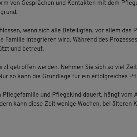
 Form von Ge­sprä­chen und Kon­tak­ten mit dem Pfle­ge
­grund.
chlos­sen, wenn sich alle Be­tei­lig­ten, vor allem das 
re Fa­mi­lie in­te­grie­ren wird. Wäh­rend des Pro­zes­
ützt und be­treut.
rzt ge­trof­fen wer­den. Neh­men Sie sich so viel Zeit
Nur so kann die Grund­la­ge für ein er­folg­rei­ches Pfle
Pfle­ge­fa­mi­lie und Pfle­ge­kind dau­ert, hängt vom A
­dern kann diese Zeit we­ni­ge Wo­chen, bei äl­te­ren K