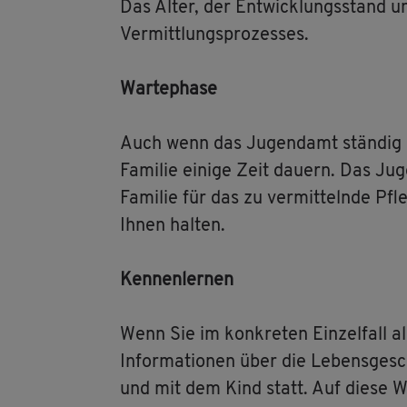
Das Alter, der Ent­wick­lungs­stand u
Ver­mitt­lungs­pro­zes­ses.
War­te­pha­se
Auch wenn das Ju­gend­amt stän­dig Pfl
Fa­mi­lie ei­ni­ge Zeit dau­ern. Das J
Fa­mi­lie für das zu ver­mit­teln­de Pf
Ihnen hal­ten.
Ken­nen­ler­nen
Wenn Sie im kon­kre­ten Ein­zel­fall al
In­for­ma­tio­nen über die Le­bens­ge­s
und mit dem Kind statt. Auf diese Weis