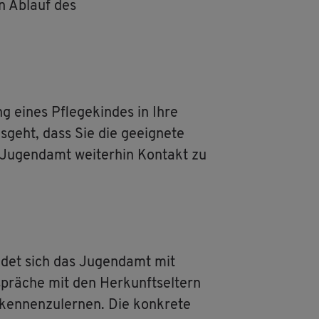
n Ab­lauf des
g eines Pfle­ge­kin­des in Ihre
­geht, dass Sie die ge­eig­ne­te
s Ju­gend­amt wei­ter­hin Kon­takt zu
en­det sich das Ju­gend­amt mit
­sprä­che mit den Her­kunfts­el­tern
en­nen­zu­ler­nen. Die kon­kre­te