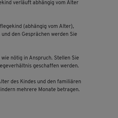
­kind ver­läuft ab­hän­gig vom Alter
Pfle­ge­kind (ab­hän­gig vom Alter),
ses und den Ge­sprä­chen wer­den Sie
 wie nötig in An­spruch. Stel­len Sie
­ge­ver­hält­nis ge­schaf­fen wer­den.
lter des Kin­des und den fa­mi­liä­ren
in­dern meh­re­re Mo­na­te be­tra­gen.