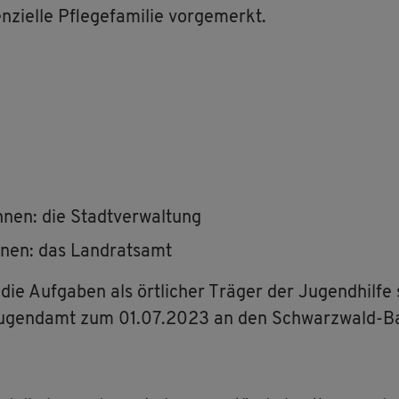
zi­el­le Pfle­ge­fa­mi­lie vor­ge­merkt.
nen: die Stadt­ver­wal­tung
nen: das Land­rats­amt
 Auf­ga­ben als ört­li­cher Trä­ger der Ju­gend­hil­fe 
 Ju­gend­amt zum 01.07.2023 an den Schwarz­wald-Ba