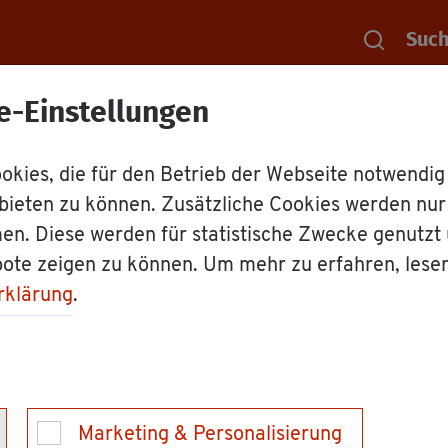
Suc
e-Einstellungen
Rat­haus
Dienst­leis­tun­gen
Voll­zeit
kies, die für den Betrieb der Webseite notwendig
bieten zu können. Zusätzliche Cookies werden nu
ge - ein Pfle­ge­kind 
en. Diese werden für statistische Zwecke genutzt
bote zeigen zu können. Um mehr zu erfahren, lese
rklärung
.
auf Dauer die Ver­ant­wor­tung für das Kind nicht tra­
 oder dau­er­haft in einer Pfle­ge­fa­mi­lie, die die V
Marketing & Personalisierung