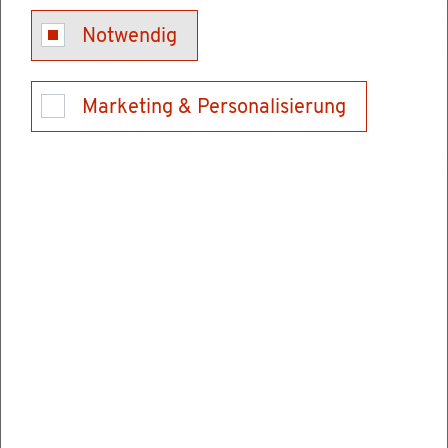
etwas pas­siert sein könn­te, kön­nen Sie bei der
Notwendig
Po­li­zei eine Ver­miss­ten­an­zei­ge auf­ge­ben.
Vor­aus­set­zun­gen
Marketing & Personalisierung
Damit die Po­li­zei nach einer ver­miss­ten Per­
son fahn­den kann, müs­sen fol­gen­de Vor­aus­
set­zun­gen vor­lie­gen:
Die ver­miss­te Per­son hat ihren ge­wohn­ten
Le­bens­kreis ver­las­sen,
ihr Auf­ent­halts­ort ist un­be­kannt und
sie ist ver­mut­lich in Ge­fahr (zum Bei­spiel als
Opfer einer Straf­tat oder eines Un­glücks­
falls, bei Hilfs­lo­sig­keit oder Selbst­tö­tungs­ab­