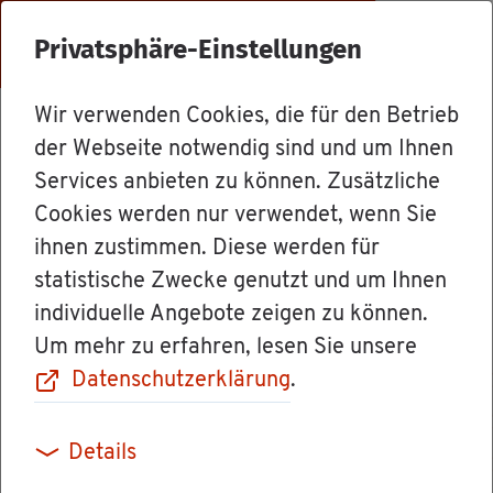
Menü
Privatsphäre-Einstellungen
Wir verwenden Cookies, die für den Betrieb
Dienst­leis­tun­gen
der Webseite notwendig sind und um Ihnen
Services anbieten zu können. Zusätzliche
Cookies werden nur verwendet, wenn Sie
Ver­miss­ten­an­
ihnen zustimmen. Diese werden für
statistische Zwecke genutzt und um Ihnen
zei­ge auf­ge­ben
individuelle Angebote zeigen zu können.
Um mehr zu erfahren, lesen Sie unsere
Datenschutzerklärung
.
Wenn eine Per­son aus Ihrem Um­feld plötz­lich
Details
ver­schwun­den ist und Sie be­fürch­ten, dass ihr