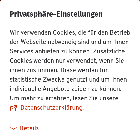
Menü
Privatsphäre-Einstellungen
Wir verwenden Cookies, die für den Betrieb
Dienst­leis­tun­gen
der Webseite notwendig sind und um Ihnen
Services anbieten zu können. Zusätzliche
Cookies werden nur verwendet, wenn Sie
Un­ter­la­gen für
ihnen zustimmen. Diese werden für
statistische Zwecke genutzt und um Ihnen
die Na­tu­ra 2000-
individuelle Angebote zeigen zu können.
Um mehr zu erfahren, lesen Sie unsere
Vor­prü­fung ein­
Datenschutzerklärung
.
rei­chen
Details