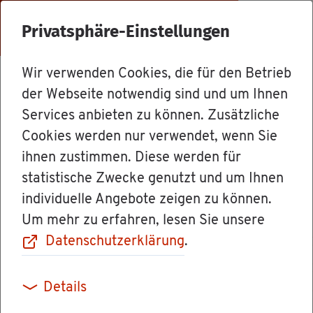
Menü
Privatsphäre-Einstellungen
Wir verwenden Cookies, die für den Betrieb
Dienst­leis­tun­gen
der Webseite notwendig sind und um Ihnen
Services anbieten zu können. Zusätzliche
Cookies werden nur verwendet, wenn Sie
Par­k­er­leich­te­
ihnen zustimmen. Diese werden für
statistische Zwecke genutzt und um Ihnen
run­gen für Men­
individuelle Angebote zeigen zu können.
Um mehr zu erfahren, lesen Sie unsere
schen mit
Datenschutzerklärung
.
schwe­ren Be­hin­
Details