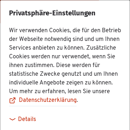
Menü
Privatsphäre-Einstellungen
Wir verwenden Cookies, die für den Betrieb
Dienst­leis­tun­gen
der Webseite notwendig sind und um Ihnen
Services anbieten zu können. Zusätzliche
Cookies werden nur verwendet, wenn Sie
Nach­hal­ti­ge Mo­
ihnen zustimmen. Diese werden für
statistische Zwecke genutzt und um Ihnen
der­ni­sie­rung
individuelle Angebote zeigen zu können.
Um mehr zu erfahren, lesen Sie unsere
länd­li­cher Wege
Datenschutzerklärung
.
- För­de­rung be­
Details