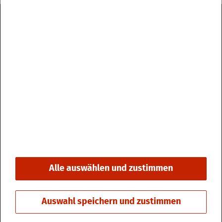
Im­pres­sum
Da­ten­schutz
Kon­takt & Öff­nungs­zei­ten
Bar­rie­re­frei­heit
Alle auswählen und zustimmen
© 2026 Stadt Fri­din­gen
Auswahl speichern und zustimmen