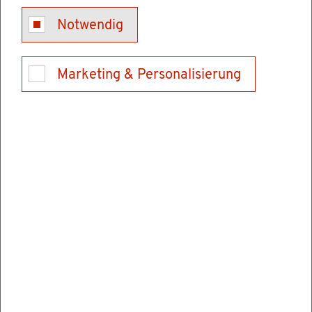
Für die Zu­sam­men­set­zung einer Per­so­nen­
Notwendig
grup­pe dür­fen nur fol­gen­de Daten her­an­ge­zo­
gen wer­den:
Marketing & Personalisierung
Ge­burts­da­tum
Ge­schlecht
der­zei­ti­ge Staats­an­ge­hö­rig­keit
der­zei­ti­ge An­schrif­ten
Ein­zugs­da­tum- und Aus­zugs­da­tum (wenn
be­kannt)
Fa­mi­li­en­stand mit der An­ga­be, ob ledig, ver­
hei­ra­tet, ge­schie­den, ver­wit­wet, eine Le­
bens­part­ner­schaft füh­rend, die Le­bens­part­