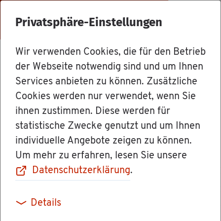
Menü
Privatsphäre-Einstellungen
Wir verwenden Cookies, die für den Betrieb
Dienst­leis­tun­gen
der Webseite notwendig sind und um Ihnen
Services anbieten zu können. Zusätzliche
Cookies werden nur verwendet, wenn Sie
Mel­de­re­gis­ter -
ihnen zustimmen. Diese werden für
statistische Zwecke genutzt und um Ihnen
Grup­pen­aus­
individuelle Angebote zeigen zu können.
Um mehr zu erfahren, lesen Sie unsere
kunft be­an­tra­gen
Datenschutzerklärung
.
Details