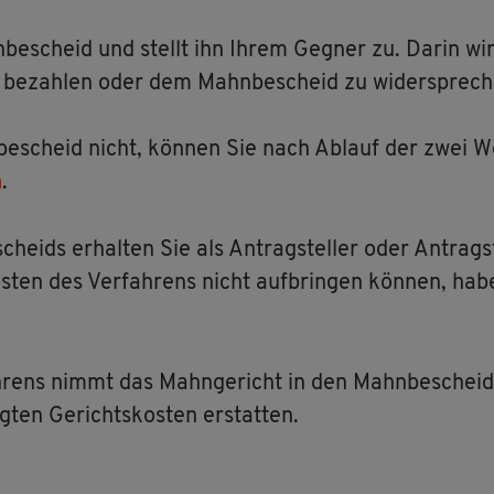
be­scheid und stellt ihn Ihrem Geg­ner zu. Darin wird d
be­zah­len oder dem Mahn­be­scheid zu wi­der­spre­ch
be­scheid nicht, kön­nen Sie nach Ab­lauf der zwei 
n
.
cheids er­hal­ten Sie als An­trag­stel­ler oder An­trag­s
s­ten des Ver­fah­rens nicht auf­brin­gen kön­nen, hab
­rens nimmt das Mahn­ge­richt in den Mahn­be­scheid au
ten Ge­richts­kos­ten er­stat­ten.