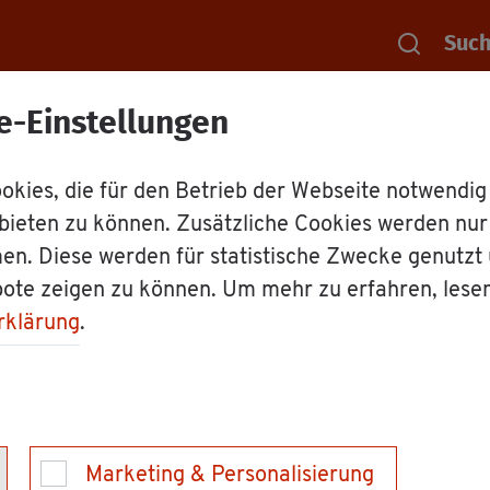
Suc
e-Einstellungen
Rat­haus
Dienst­leis­tun­gen
Mahn­be­
kies, die für den Betrieb der Webseite notwendig
bieten zu können. Zusätzliche Cookies werden nu
d be­an­tra­gen
en. Diese werden für statistische Zwecke genutzt
bote zeigen zu können. Um mehr zu erfahren, lese
rklärung
.
er­mög­licht es Ihnen, einen An­spruch auf Zah­lung e
­lich fest­stel­len zu las­sen. Wenn der Schuld­ner kei
auf­wen­di­ges ge­richt­li­ches Kla­ge­ver­fah­ren er­sp
Marketing & Personalisierung