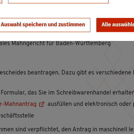
ei­se Ge­schäfts­sitz in Baden-Würt­tem­berg.
Auswahl speichern und zustimmen
Alle auswähl
tra­les Mahn­ge­richt für Baden-Würt­tem­berg
schei­des be­an­tra­gen. Dazu gibt es ver­schie­de­ne M
 For­mu­lar, das Sie im Schreib­wa­ren­han­del er­hal­te
ne-Mahn­an­trag
aus­fül­len und elek­tro­nisch oder
chäfts­stel­le
h­men sind ver­pflich­tet, den An­trag in ma­schi­nell le