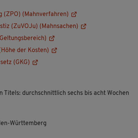
ng (ZPO) (Mahn­ver­fah­ren)
us­tiz (Zu­VO­Ju) (Mahn­sa­chen)
Gel­tungs­be­reich)
 (Höhe der Kos­ten)
ge­setz (GKG)
n Ti­tels: durch­schnitt­lich sechs bis acht Wo­chen
aden-Würt­tem­berg