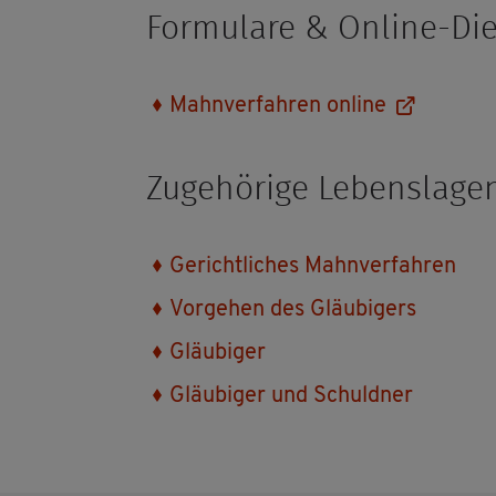
For­mu­la­re & On­line-Die
Mahn­ver­fah­ren on­line
Zu­ge­hö­ri­ge Le­bens­la­ge
Ge­richt­li­ches Mahn­ver­fah­ren
Vor­ge­hen des Gläu­bi­gers
Gläu­bi­ger
Gläu­bi­ger und Schuld­ner