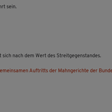
rt sein.
et sich nach dem Wert des Streit­ge­gen­stan­des.
e­mein­sa­men Auf­tritts der Mahn­ge­rich­te der Bun­de