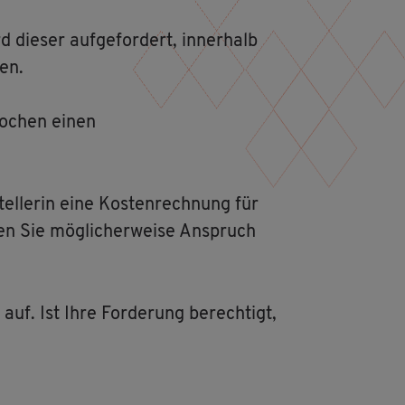
ie­ser auf­ge­for­dert, in­ner­halb
en.
Wo­chen einen
tel­le­rin eine Kos­ten­rech­nung für
en Sie mög­li­cher­wei­se An­spruch
f. Ist Ihre For­de­rung be­rech­tigt,