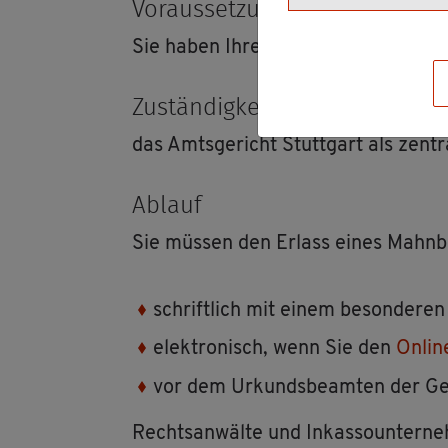
Vor­aus­set­zun­gen
Sie haben Ihren Wohn- be­zie­hungs­w
Zu­stän­dig­keit
das Amts­ge­richt Stutt­gart als zen­
Ab­lauf
Sie müs­sen den Er­lass eines Mahn­be­
schrift­lich mit einem be­son­de­ren
elek­tro­nisch, wenn Sie den
On­li
vor dem Ur­kunds­be­am­ten der Ge­s
Rechts­an­wäl­te und In­kas­so­un­ter­ne