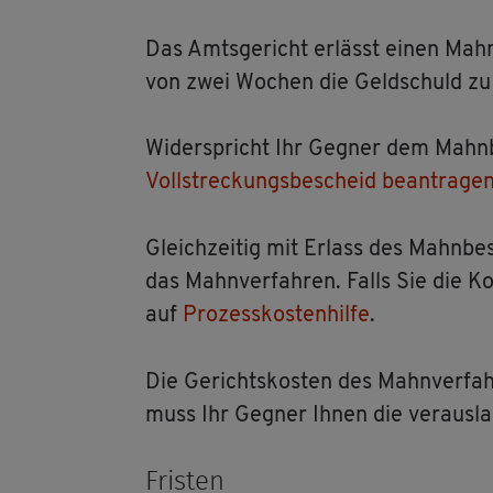
Das Amts­ge­richt er­lässt einen Mahn­
von zwei Wo­chen die Geld­schuld zu 
Wi­der­spricht Ihr Geg­ner dem Mahn­
Voll­stre­ckungs­be­scheid be­an­tra­ge
Gleich­zei­tig mit Er­lass des Mahn­be­s
das Mahn­ver­fah­ren. Falls Sie die Ko
auf
Pro­zess­kos­ten­hil­fe
.
Die Ge­richts­kos­ten des Mahn­ver­fah
muss Ihr Geg­ner Ihnen die ver­aus­lag­
Fris­ten