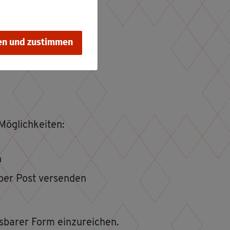
en und zustimmen
ög­lich­kei­ten:
n
 per Post ver­sen­den
s­ba­rer Form ein­zu­rei­chen.