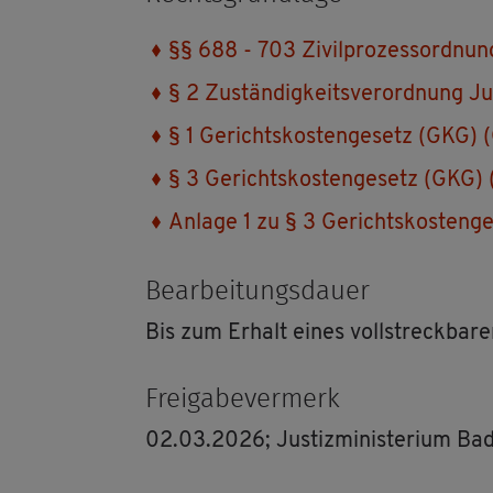
§§ 688 - 703 Zi­vil­pro­zess­ord­nu
§ 2 Zu­stän­dig­keits­ver­ord­nung J
§ 1 Ge­richts­kos­ten­ge­setz (GKG) (
§ 3 Ge­richts­kos­ten­ge­setz (GKG)
An­la­ge 1 zu § 3 Ge­richts­kos­ten­
Be­ar­bei­tungs­dau­er
Bis zum Er­halt eines voll­streck­ba­re
Frei­ga­be­ver­merk
02.03.2026; Jus­tiz­mi­nis­te­ri­um B