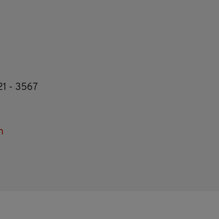
921 - 3567
n