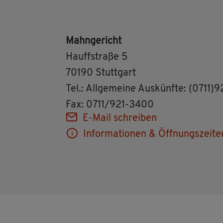
Mahn­ge­richt
Hauff­stra­ße 5
70190 Stutt­gart
Tel.: All­ge­mei­ne Aus­künf­te: (0711)
Fax: 0711/921-3400
E-Mail schrei­ben
In­for­ma­tio­nen & Öff­nungs­zei­te