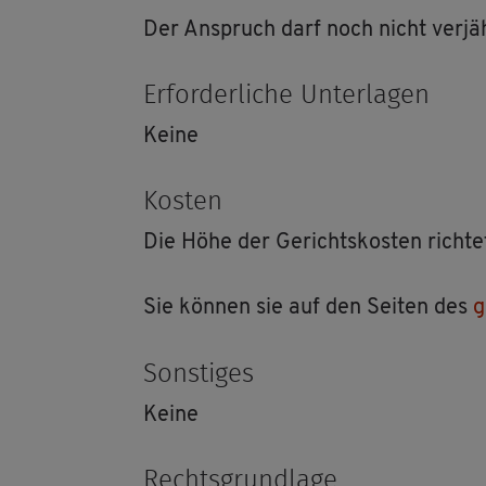
Der An­spruch darf noch nicht ver­jäh
Er­for­der­li­che Un­ter­la­gen
Keine
Kos­ten
Die Höhe der Ge­richts­kos­ten rich­t
Sie kön­nen sie auf den Sei­ten des
g
Sons­ti­ges
Keine
Rechts­grund­la­ge