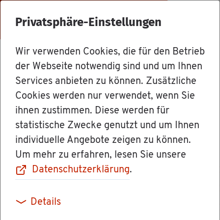
Menü
Privatsphäre-Einstellungen
Wir verwenden Cookies, die für den Betrieb
Dienst­leis­tun­gen
der Webseite notwendig sind und um Ihnen
Services anbieten zu können. Zusätzliche
Cookies werden nur verwendet, wenn Sie
Lan­des­apo­the­
ihnen zustimmen. Diese werden für
statistische Zwecke genutzt und um Ihnen
ker­kam­mer -
individuelle Angebote zeigen zu können.
Um mehr zu erfahren, lesen Sie unsere
Mit­glied­schaft
Datenschutzerklärung
.
an­mel­den
Details