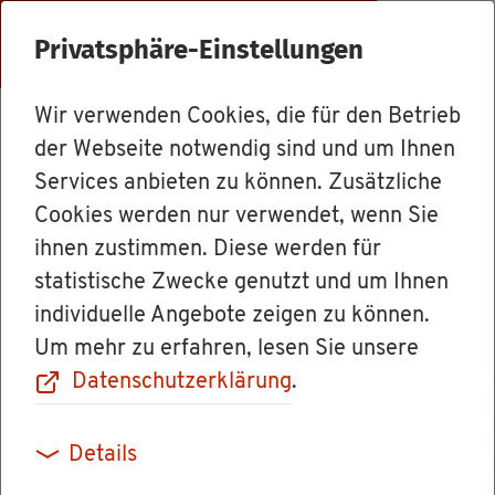
Menü
Privatsphäre-Einstellungen
Wir verwenden Cookies, die für den Betrieb
Dienst­leis­tun­gen
der Webseite notwendig sind und um Ihnen
Services anbieten zu können. Zusätzliche
Cookies werden nur verwendet, wenn Sie
Kom­mu­na­le Tou­
ihnen zustimmen. Diese werden für
statistische Zwecke genutzt und um Ihnen
ris­mus­in­fra­
individuelle Angebote zeigen zu können.
Um mehr zu erfahren, lesen Sie unsere
struk­tur - För­de­
Datenschutzerklärung
.
rung be­an­tra­gen
Details