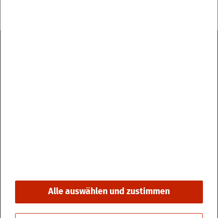
Im­pres­sum
Da­ten­schutz
Kon­takt & Öff­nungs­zei­ten
Bar­rie­re­frei­heit
Alle auswählen und zustimmen
© 2026 Stadt Fri­din­gen