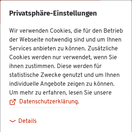
Menü
Privatsphäre-Einstellungen
Wir verwenden Cookies, die für den Betrieb
Dienst­leis­tun­gen
der Webseite notwendig sind und um Ihnen
Services anbieten zu können. Zusätzliche
Cookies werden nur verwendet, wenn Sie
Im­mis­si­ons­
ihnen zustimmen. Diese werden für
statistische Zwecke genutzt und um Ihnen
schutz-Mess­be­
individuelle Angebote zeigen zu können.
Um mehr zu erfahren, lesen Sie unsere
richt über kon­ti­
Datenschutzerklärung
.
nu­ier­li­che Mes­
Details