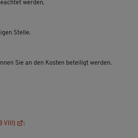
be­ach­tet wer­den.
­gen Stel­le.
n­nen Sie an den Kos­ten be­tei­ligt wer­den.
B VIII)
: