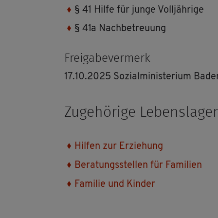
§ 41 Hilfe für junge Voll­jäh­ri­ge
§ 41a Nach­be­treu­ung
Frei­ga­be­ver­merk
17.10.2025 So­zi­al­mi­nis­te­ri­um Ba
Zu­ge­hö­ri­ge Le­bens­la­ge
Hil­fen zur Er­zie­hung
Be­ra­tungs­stel­len für Fa­mi­li­en
Fa­mi­lie und Kin­der