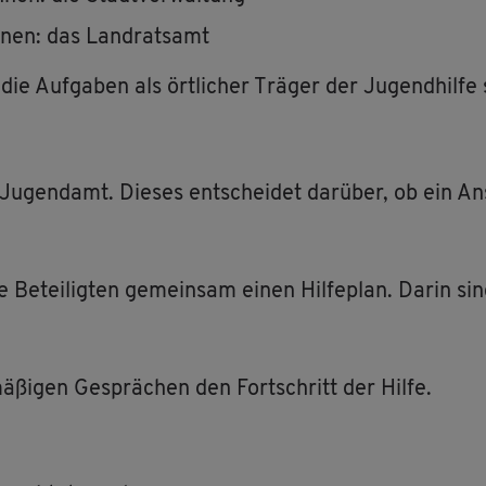
nen: das Land­rats­amt
e Auf­ga­ben als ört­li­cher Trä­ger der Ju­gend­hil­fe
Ju­gend­amt. Die­ses ent­schei­det dar­über, ob ein An
alle Be­tei­lig­ten ge­mein­sam einen Hil­fe­plan. Darin s
ä­ßi­gen Ge­sprä­chen den Fort­schritt der Hilfe.