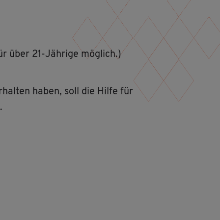
ür über 21-Jäh­ri­ge mög­lich.)
hal­ten haben, soll die Hilfe für
.