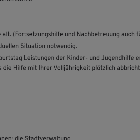
lt. (Fort­set­zungs­hil­fe und Nach­be­treu­ung auch f
u­el­len Si­tua­ti­on not­wen­dig.
ts­tag Leis­tun­gen der Kin­der- und Ju­gend­hil­fe er­
 die Hilfe mit Ihrer Voll­jäh­rig­keit plötz­lich ab­bricht
nen: die Stadt­ver­wal­tung