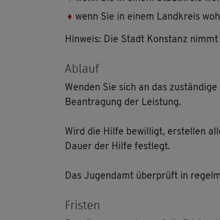
wenn Sie in einem Land­kreis woh­
Hin­weis: Die Stadt Kon­stanz nimmt di
Ab­lauf
Wen­den Sie sich an das zu­stän­di­ge 
Be­an­tra­gung der Leis­tung.
Wird die Hilfe be­wil­ligt, er­stel­len 
Dauer der Hilfe fest­legt.
Das Ju­gend­amt über­prüft in re­gel­m
Fris­ten