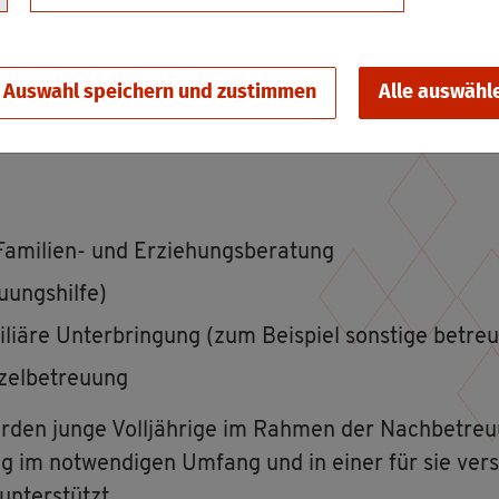
 die Hil­fen mög­lich, so­fern diese für junge Er­wach­s
Auswahl speichern und zustimmen
Alle auswähl
­ten oder des Kin­des be­zie­hungs­wei­se Ju­gend­li­chen 
­mi­li­en- und Er­zie­hungs­be­ra­tung
­ungs­hil­fe)
mi­liä­re Un­ter­brin­gung (zum Bei­spiel sons­ti­ge be­tr
­zel­be­treu­ung
­den junge Voll­jäh­ri­ge im Rah­men der Nach­be­treu­
g im not­wen­di­gen Um­fang und in einer für sie ver­st
n­ter­stützt.