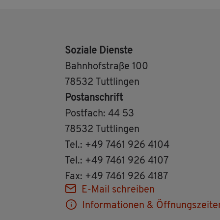
So­zia­le Diens­te
Bahn­hof­stra­ße 100
78532 Tutt­lin­gen
Post­an­schrift
Post­fach: 44 53
78532 Tutt­lin­gen
Tel.: +49 7461 926 4104
Tel.: +49 7461 926 4107
Fax: +49 7461 926 4187
E-Mail schrei­ben
In­for­ma­tio­nen & Öff­nungs­zei­te