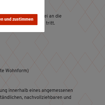
e­ne ge­eig­net sind, wobei an die
en und zustimmen
der junge Voll­jäh­ri­ge tritt.
eu­te Wohn­form)
ung in­ner­halb eines an­ge­mes­se­nen
änd­li­chen, nach­voll­zieh­ba­ren und