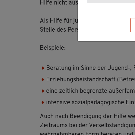
Hilfe nicht aus.
Als Hilfe für junge Voll­jäh­ri­ge sind
Stel­le des Per­so­nen­sor­ge­be­rech­tig
Bei­spie­le:
Be­ra­tung im Sinne der Ju­gend-, Fa
Er­zie­hungs­bei­stand­schaft (Be­treu
eine zeit­lich be­grenz­te au­ßer­fa­
in­ten­si­ve so­zi­al­päd­ago­gi­sche Ein
Auch nach Be­en­di­gung der Hilfe wer
Zeit­raums bei der Ver­selb­stän­di­gun
wahr­nehm­ba­ren Form be­ra­ten und u