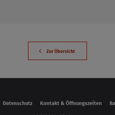
Zur Über­sicht
Da­ten­schutz
Kon­takt & Öff­nungs­zei­ten
Bar