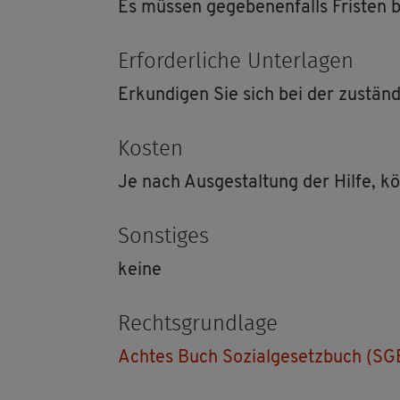
Es müs­sen ge­ge­be­nen­falls Fris­ten 
Er­for­der­li­che Un­ter­la­gen
Er­kun­di­gen Sie sich bei der zu­stän­di
Kos­ten
Je nach Aus­ge­stal­tung der Hilfe, kö
Sons­ti­ges
keine
Rechts­grund­la­ge
Ach­tes Buch So­zi­al­ge­setz­buch (SG