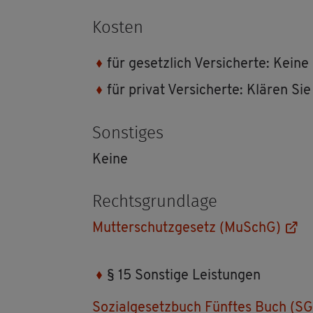
Kos­ten
für ge­setz­lich Ver­si­cher­te: Keine
für pri­vat Ver­si­cher­te: Klä­ren S
Sons­ti­ges
Keine
Rechts­grund­la­ge
Mut­ter­schutz­ge­setz (MuSchG)
§ 15 Sons­ti­ge Leis­tun­gen
So­zi­al­ge­setz­buch Fünf­tes Buch (S