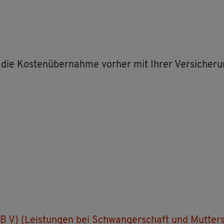
ie die Kos­ten­über­nah­me vor­her mit Ihrer Ver­si­che­r
GB V) (Leis­tun­gen bei Schwan­ger­schaft und Mut­ter­