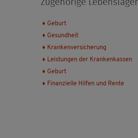
Zu­ge­hö­ri­ge Le­bens­la­ge
Ge­burt
Ge­sund­heit
Kran­ken­ver­si­che­rung
Leis­tun­gen der Kran­ken­kas­sen
Ge­burt
Fi­nan­zi­el­le Hil­fen und Rente