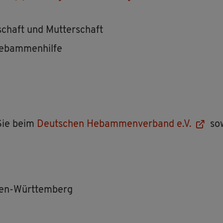
schaft und Mut­ter­schaft
eb­am­men­hil­fe
n Sie beim
Deut­schen Heb­am­men­ver­band e.V.
sow
aden-Würt­tem­berg