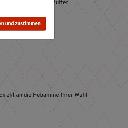
 bei Tod oder wenn die Mut­ter
en und zustimmen
h di­rekt an die Heb­am­me Ihrer Wahl