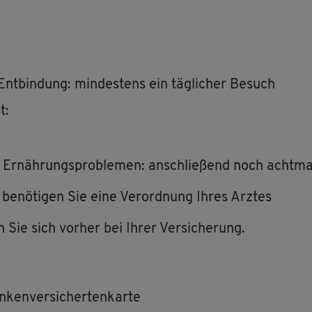
t­bin­dung: min­des­tens ein täg­li­cher Be­such
t:
er Er­näh­rungs­pro­ble­men: an­schlie­ßend noch acht­ma
 be­nö­ti­gen Sie eine Ver­ord­nung Ihres Arz­tes
gen Sie sich vor­her bei Ihrer Ver­si­che­rung.
­ken­ver­si­cher­ten­kar­te