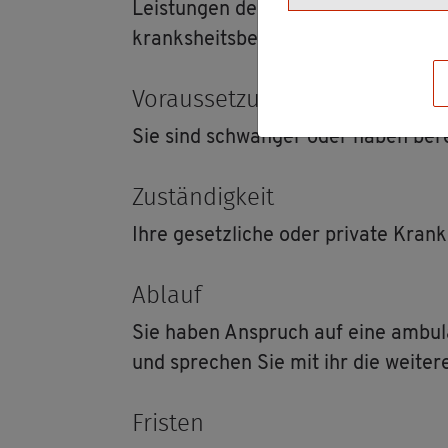
Leis­tun­gen der Heb­am­men­hil­fe. Die
kranks­heits­be­dingt nicht beim Kind
Vor­aus­set­zun­gen
Sie sind schwan­ger oder haben be­re
Zu­stän­dig­keit
Ihre ge­setz­li­che oder pri­va­te Kran­
Ab­lauf
Sie haben An­spruch auf eine am­bu­la
und spre­chen Sie mit ihr die wei­te­r
Fris­ten