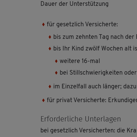
Dauer der Un­ter­stüt­zung
für ge­setz­lich Ver­si­cher­te:
bis zum zehn­ten Tag nach der En
bis Ihr Kind zwölf Wo­chen alt is
wei­te­re 16-mal
bei Still­schwie­rig­kei­ten od
im Ein­zel­fall auch län­ger; dazu
für pri­vat Ver­si­cher­te: Er­kun­di­
Er­for­der­li­che Un­ter­la­gen
bei ge­setz­lich Ver­si­cher­ten: die Kran