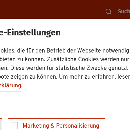
Suc
e-Einstellungen
Rat­haus
Dienst­leis­tun­gen
Heb­am­m
kies, die für den Betrieb der Webseite notwendig
bieten zu können. Zusätzliche Cookies werden nu
l­fe in An­spruch 
en. Diese werden für statistische Zwecke genutzt
bote zeigen zu können. Um mehr zu erfahren, lese
rklärung
.
en Mut­ter und Kind wäh­rend der Schwan­ger­schaft, b
nicht von der Ver­si­cher­ten ver­sorgt wer­den kann,
Marketing & Personalisierung