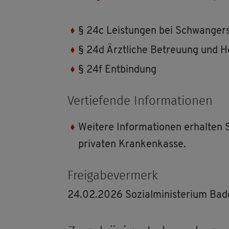
§ 24c Leis­tun­gen bei Schwan­ger­
§ 24d Ärzt­li­che Be­treu­ung und H
§ 24f Ent­bin­dung
Ver­tie­fen­de In­for­ma­tio­nen
Wei­te­re In­for­ma­tio­nen er­hal­te
pri­va­ten Kran­ken­kas­se.
Frei­ga­be­ver­merk
24.02.2026 So­zi­al­mi­nis­te­ri­um B