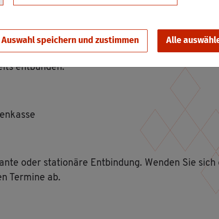
s gilt bei­spiels­wei­se in Fäl­len der Ad­op­ti­on oder
 sein kann.
Auswahl speichern und zustimmen
Alle auswähl
its ent­bun­den.
ken­kas­se
n­te oder sta­tio­nä­re Ent­bin­dung. Wen­den Sie sic
en Ter­mi­ne ab.