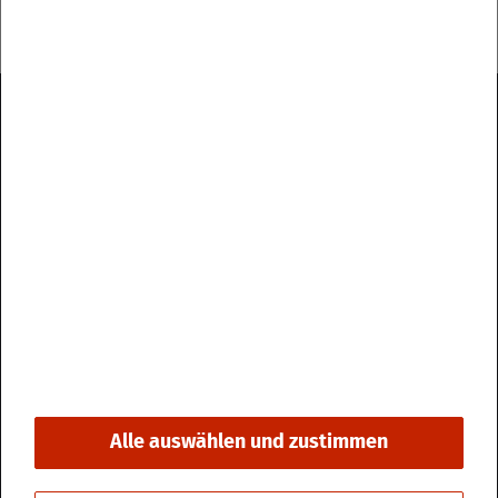
Im­pres­sum
Da­ten­schutz
Kon­takt & Öff­nungs­zei­ten
Bar­rie­re­frei­heit
Alle auswählen und zustimmen
© 2026 Stadt Fri­din­gen