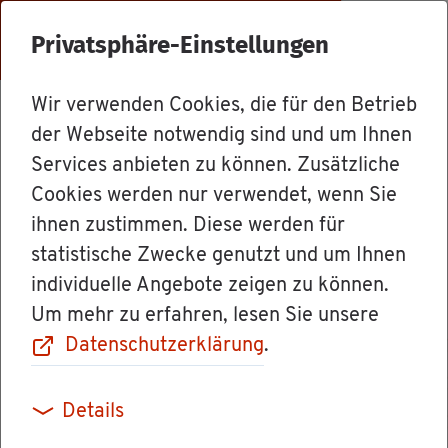
Menü
Privatsphäre-Einstellungen
Wir verwenden Cookies, die für den Betrieb
Dienst­leis­tun­gen
der Webseite notwendig sind und um Ihnen
Services anbieten zu können. Zusätzliche
Cookies werden nur verwendet, wenn Sie
Gleich­wer­tig­keit
ihnen zustimmen. Diese werden für
statistische Zwecke genutzt und um Ihnen
einer Qua­li­fi­ka­ti­
individuelle Angebote zeigen zu können.
Um mehr zu erfahren, lesen Sie unsere
on nach der Ge­
Datenschutzerklärung
.
fahr­stoff­ver­ord­
Details