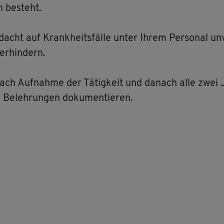
 be­steht.
dacht auf Krank­heits­fäl­le unter Ihrem Per­so­nal un­
er­hin­dern.
ach Auf­nah­me der Tä­tig­keit und da­nach alle zwei J
 Be­leh­run­gen do­ku­men­tie­ren.