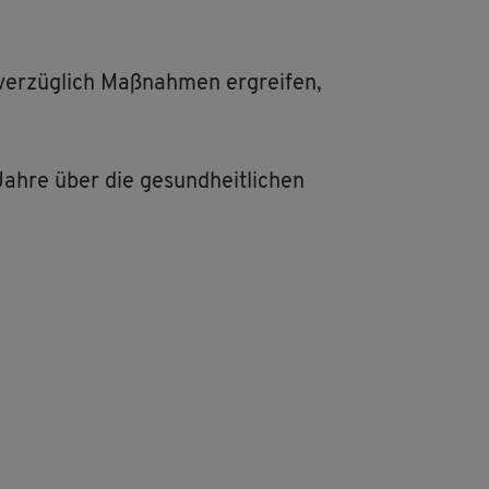
ver­züg­lich Maß­nah­men er­grei­fen,
ahre über die ge­sund­heit­li­chen