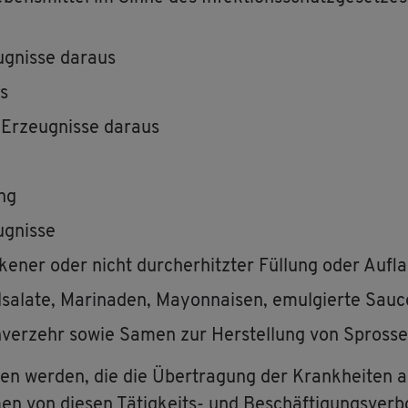
ug­nis­se dar­aus
is
Er­zeug­nis­se dar­aus
ung
ug­nis­se
e­ner oder nicht durch­er­hitz­ter Fül­lung oder Auf­la
­sa­la­te, Ma­ri­na­den, Ma­yon­nai­sen, emul­gier­te Sa
­ver­zehr sowie Samen zur Her­stel­lung von Spros­s
fen wer­den, die die Über­tra­gung der Krank­hei­ten au
 von die­sen Tä­tig­keits- und Be­schäf­ti­gungs­ver­bo­