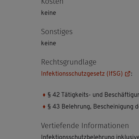
Kos­ten
keine
Sons­ti­ges
keine
Rechts­grund­la­ge
In­fek­ti­ons­schutz­ge­setz (IfSG)
:
§ 42 Tä­tig­keits- und Be­schäf­ti­gu
§ 43 Be­leh­rung, Be­schei­ni­gung d
Ver­tie­fen­de In­for­ma­tio­nen
In­fek­ti­ons­schutz­be­leh­rung in­klu­si