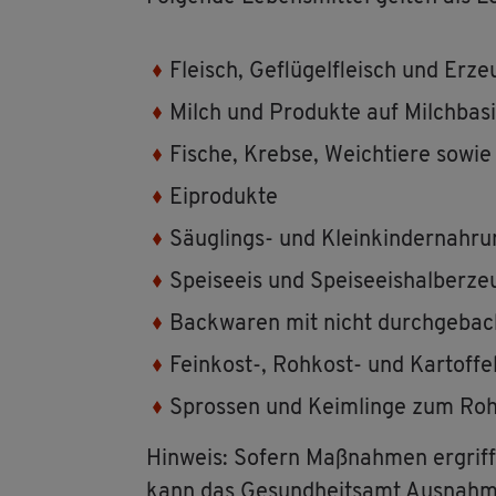
Fleisch, Ge­flü­gel­fleisch und Er­ze
Milch und Pro­duk­te auf Milch­ba­s
Fi­sche, Kreb­se, Weich­tie­re sowie 
Ei­pro­duk­te
Säug­lings- und Klein­kin­der­nah­r
Spei­se­eis und Spei­se­eis­hal­b­er­ze
Back­wa­ren mit nicht durch­ge­ba­ck
Fein­kost-, Roh­kost- und Kar­tof­fel
Spros­sen und Keim­lin­ge zum Roh
Hin­weis: So­fern Maß­nah­men er­grif­
kann das Ge­sund­heits­amt Aus­nah­men