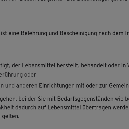
t eine Be­leh­rung und Be­schei­ni­gung nach dem In­fek
tigt, der Le­bens­mit­tel her­stellt, be­han­delt oder 
e­rüh­rung oder
n und an­de­ren Ein­rich­tun­gen mit oder zur Ge­mein­s
e­hen, bei der Sie mit Be­darfs­ge­gen­stän­den wie bei
heit da­durch auf Le­bens­mit­tel über­tra­gen wer­d
 gel­ten.