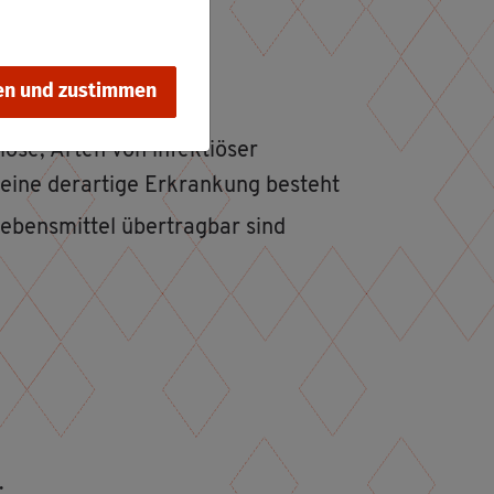
tigt wer­den:
en und zustimmen
­lo­se, Arten von in­fek­tiö­ser
 eine der­ar­ti­ge Er­kran­kung be­steht
e­bens­mit­tel über­trag­bar sind
: