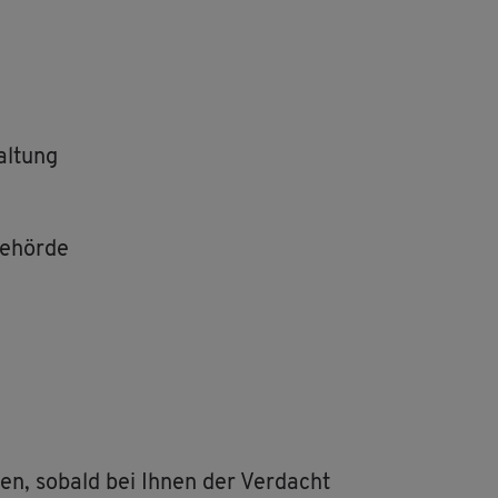
al­tung
be­hör­de
­ren, so­bald bei Ihnen der Ver­dacht