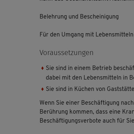
Be­leh­rung und Be­schei­ni­gung
Für den Um­gang mit Le­bens­mit­teln is
Vor­aus­set­zun­gen
Sie sind in einem Be­trieb be­schäf­
dabei mit den Le­bens­mit­teln in B
Sie sind in Kü­chen von Gast­stät­te
Wenn Sie einer Be­schäf­ti­gung nach­g
Be­rüh­rung kom­men, dass eine Krank­
Be­schäf­ti­gungs­ver­bo­te auch für Sie