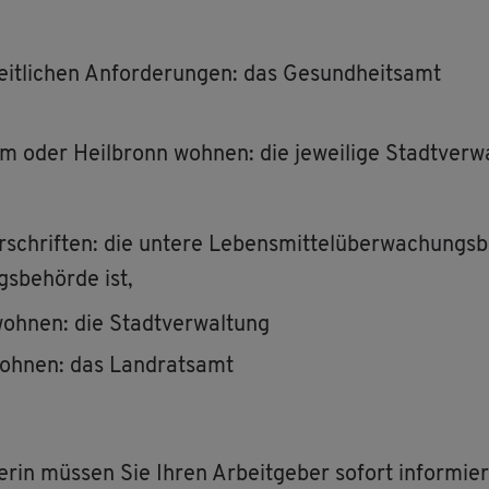
it­li­chen An­for­de­run­gen: das Ge­sund­heits­amt
 oder Heil­bronn woh­nen: die je­wei­li­ge Stadt­ver­w
­schrif­ten: die un­te­re Le­bens­mit­tel­über­wa­chungs­
s­be­hör­de ist,
h­nen: die Stadt­ver­wal­tung
oh­nen: das Land­rats­amt
­rin müs­sen Sie Ihren Ar­beit­ge­ber so­fort in­for­mie