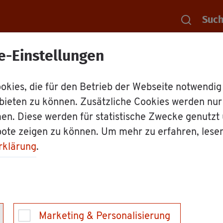
Suc
e-Einstellungen
Rat­haus
Dienst­leis­tun­gen
Ge­sund­heit­li­ch
kies, die für den Betrieb der Webseite notwendig
bieten zu können. Zusätzliche Cookies werden nu
i­che An­for­de­run­g
en. Diese werden für statistische Zwecke genutzt
bote zeigen zu können. Um mehr zu erfahren, lese
im Um­gang mit Le­b
rklärung
.
für Per­so­nal in le­bens­mit­tel­ver­ar­bei­ten­den Be­tri
­dern, dass Krank­heits­er­re­ger auf Le­bens­mit­tel u
Marketing & Personalisierung