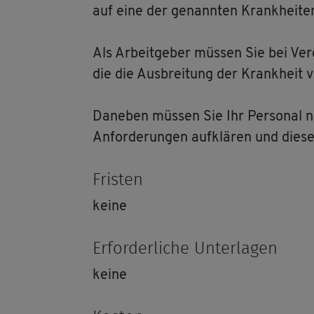
auf eine der ge­nann­ten Krank­hei­ten
Als Ar­beit­ge­ber müs­sen Sie bei Ver­
die die Aus­brei­tung der Krank­heit v
Da­ne­ben müs­sen Sie Ihr Per­so­nal n
An­for­de­run­gen auf­klä­ren und diese
Fris­ten
keine
Er­for­der­li­che Un­ter­la­gen
keine