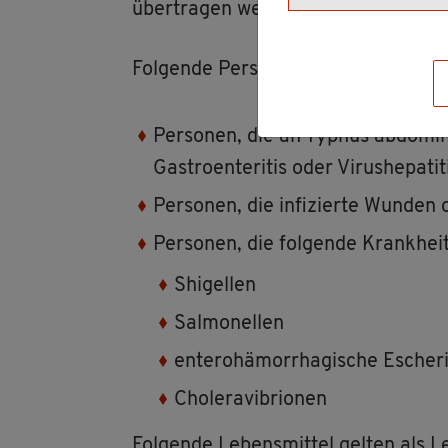
über­tra­gen wer­den.
Fol­gen­de Per­so­nen dür­fen nicht im
Per­so­nen, die an Ty­phus ab­do­mi­na­
Gas­tro­en­te­ri­tis oder Vi­rus­he­p
Per­so­nen, die in­fi­zier­te Wun­de
Per­so­nen, die fol­gen­de Krank­heit
Shi­gel­len
Sal­mo­nel­len
en­tero­hä­mor­rha­gi­sche Esche­ri
Cho­le­r­avi­brio­nen
Fol­gen­de Le­bens­mit­tel gel­ten als Le