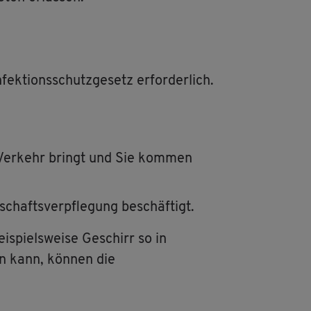
­ti­ons­schutz­ge­setz er­for­der­lich.
in Ver­kehr bringt und Sie kom­men
chafts­ver­pfle­gung be­schäf­tigt.
­spiels­wei­se Ge­schirr so in
en kann, kön­nen die