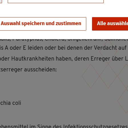
 Um­gang mit Le­bens­mit­teln tätig sein oder be­schäf­
Auswahl speichern und zustimmen
Alle auswähl
lis, Pa­ra­ty­phus, Cho­le­ra, Shi­gel­len­ruhr, Sal­mo­nel
a­ti­tis A oder E lei­den oder bei denen der Ver­dacht auf
n oder Haut­krank­hei­ten haben, deren Er­re­ger über L
s­er­re­ger aus­schei­den:
­chia coli
­bens­mit­tel im Sinne des In­fek­ti­ons­schutz­ge­set­zes