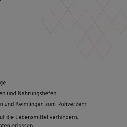
­ge
u­cen und Nah­rungs­he­fen
en und Keim­lin­gen zum Roh­ver­zehr
f die Le­bens­mit­tel ver­hin­dern,
ten er­las­sen.