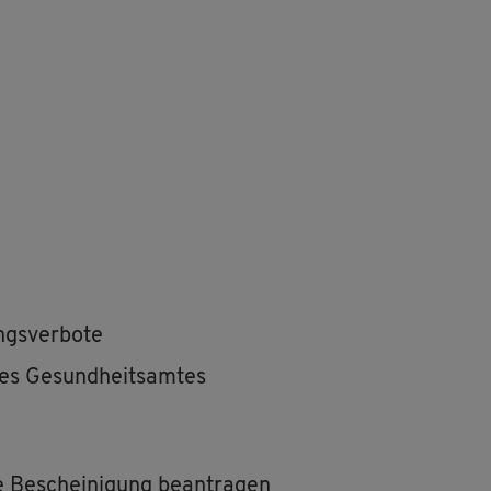
ngs­ver­bo­te
es Ge­sund­heits­am­tes
­ve Be­schei­ni­gung be­an­tra­gen