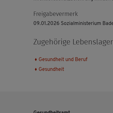
Frei­ga­be­ver­merk
09.01.2026 So­zi­al­mi­nis­te­ri­um B
Zu­ge­hö­ri­ge Le­bens­la­ge
Ge­sund­heit und Beruf
Ge­sund­heit