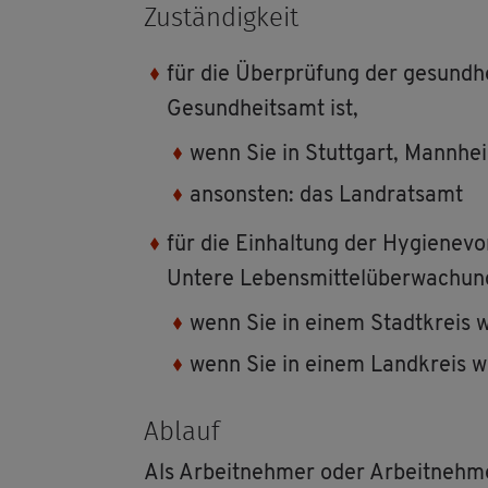
Zu­stän­dig­keit
für die Über­prü­fung der ge­sund­he
Ge­sund­heits­amt ist,
wenn Sie in Stutt­gart, Mann­heim
an­sons­ten: das Land­rats­amt
für die Ein­hal­tung der Hy­gie­ne­vor
Un­te­re Le­bens­mit­tel­über­wa­chung
wenn Sie in einem Stadt­kreis wo
wenn Sie in einem Land­kreis w
Ab­lauf
Als Ar­beit­neh­mer oder Ar­beit­neh­me