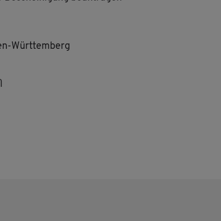
aden-Würt­tem­berg
n