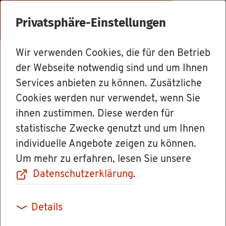
Menü
Privatsphäre-Einstellungen
Wir verwenden Cookies, die für den Betrieb
Dienst­leis­tun­gen
der Webseite notwendig sind und um Ihnen
Services anbieten zu können. Zusätzliche
Cookies werden nur verwendet, wenn Sie
Ge­neh­mi­gung
ihnen zustimmen. Diese werden für
statistische Zwecke genutzt und um Ihnen
einer Luft­fahrt­
individuelle Angebote zeigen zu können.
Um mehr zu erfahren, lesen Sie unsere
ver­an­stal­tung
Datenschutzerklärung
.
be­an­tra­gen
Details