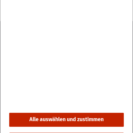
Im­pres­sum
Da­ten­schutz
Kon­takt & Öff­nungs­zei­ten
Bar­rie­re­frei­heit
Alle auswählen und zustimmen
© 2026 Stadt Fri­din­gen