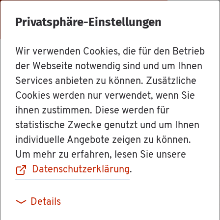
Menü
Privatsphäre-Einstellungen
Wir verwenden Cookies, die für den Betrieb
Dienst­leis­tun­gen
der Webseite notwendig sind und um Ihnen
Services anbieten zu können. Zusätzliche
Cookies werden nur verwendet, wenn Sie
För­der­pro­gramm
ihnen zustimmen. Diese werden für
statistische Zwecke genutzt und um Ihnen
"In­hou­se-Schu­
individuelle Angebote zeigen zu können.
Um mehr zu erfahren, lesen Sie unsere
lung" - Wei­ter­ga­
Datenschutzerklärung
.
be­ver­trag ab­
Details