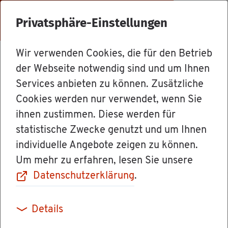
Menü
Privatsphäre-Einstellungen
Wir verwenden Cookies, die für den Betrieb
Dienst­leis­tun­gen
der Webseite notwendig sind und um Ihnen
Services anbieten zu können. Zusätzliche
Cookies werden nur verwendet, wenn Sie
Fahr­zeug­kenn­
ihnen zustimmen. Diese werden für
statistische Zwecke genutzt und um Ihnen
zei­chen er­hal­ten
individuelle Angebote zeigen zu können.
Um mehr zu erfahren, lesen Sie unsere
(Zu­las­sung /
Datenschutzerklärung
.
Fahr­zeug­zu­las­
Details