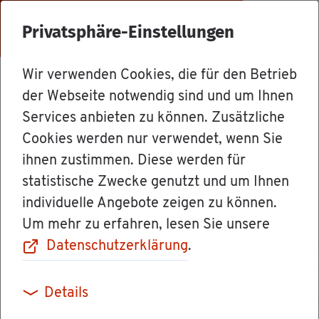
Menü
Privatsphäre-Einstellungen
Wir verwenden Cookies, die für den Betrieb
Dienst­leis­tun­gen
der Webseite notwendig sind und um Ihnen
Services anbieten zu können. Zusätzliche
Cookies werden nur verwendet, wenn Sie
Er­mäch­ti­gung
ihnen zustimmen. Diese werden für
statistische Zwecke genutzt und um Ihnen
von Ärz­ten und
individuelle Angebote zeigen zu können.
Um mehr zu erfahren, lesen Sie unsere
Ärz­tin­nen nach
Datenschutzerklärung
.
Strah­len­schutz­
Details