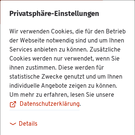
Menü
Privatsphäre-Einstellungen
Wir verwenden Cookies, die für den Betrieb
Dienst­leis­tun­gen
der Webseite notwendig sind und um Ihnen
Services anbieten zu können. Zusätzliche
Cookies werden nur verwendet, wenn Sie
E-Rech­nung
ihnen zustimmen. Diese werden für
statistische Zwecke genutzt und um Ihnen
beim Zen­tra­len
individuelle Angebote zeigen zu können.
Um mehr zu erfahren, lesen Sie unsere
Rech­nungs­ein­
Datenschutzerklärung
.
gang des Lan­des
Details