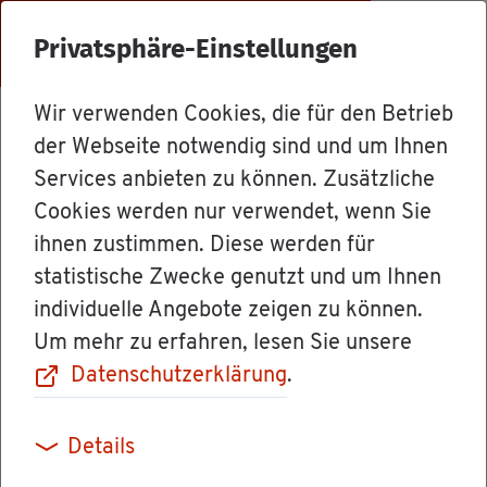
Menü
Privatsphäre-Einstellungen
Wir verwenden Cookies, die für den Betrieb
Dienst­leis­tun­gen
der Webseite notwendig sind und um Ihnen
Services anbieten zu können. Zusätzliche
Cookies werden nur verwendet, wenn Sie
Dol­met­scher,
ihnen zustimmen. Diese werden für
statistische Zwecke genutzt und um Ihnen
Über­set­zer mit
individuelle Angebote zeigen zu können.
Um mehr zu erfahren, lesen Sie unsere
Wohn­sitz oder
Datenschutzerklärung
.
Nie­der­las­sung in
Details