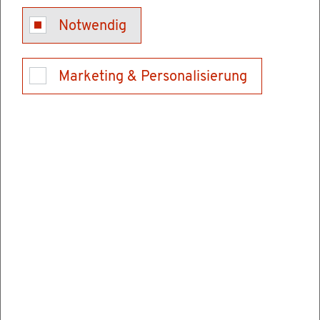
blind oder einer blin­den Per­son gleich­ge­stellt
Notwendig
sind. Die­ser pau­scha­le Geld­be­trag gleicht die
Mehr­auf­wen­dun­gen aus, die Ihnen auf­grund
der Blind­heit ent­ste­hen.
Marketing & Personalisierung
Höhe der Lan­des­blin­den­hil­fe ab 01.07.2025:
voll­jäh­ri­ge blin­de Men­schen: 410,00 EUR
min­der­jäh­ri­ge blin­de Men­schen 205,00
EUR.
Eine jähr­li­che An­pas­sung fin­det nicht statt.
Diese er­hal­ten sie un­ab­hän­gig von ihrem Ein­
kom­men und Ver­mö­gen.