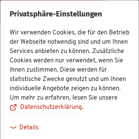
Menü
Privatsphäre-Einstellungen
Wir verwenden Cookies, die für den Betrieb
Dienst­leis­tun­gen
der Webseite notwendig sind und um Ihnen
Services anbieten zu können. Zusätzliche
Cookies werden nur verwendet, wenn Sie
Blin­den­hil­fe be­
ihnen zustimmen. Diese werden für
statistische Zwecke genutzt und um Ihnen
an­tra­gen
individuelle Angebote zeigen zu können.
Um mehr zu erfahren, lesen Sie unsere
Datenschutzerklärung
.
Die Blin­den­hil­fe un­ter­stützt Sie unter be­
Details
stimm­ten Vor­aus­set­zun­gen fi­nan­zi­ell, wenn Sie