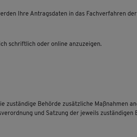
r­den Ihre An­trags­da­ten in das Fach­ver­fah­ren der 
ich schrift­lich oder on­line an­zu­zei­gen.
ie zu­stän­di­ge Be­hör­de zu­sätz­li­che Maß­nah­men a
s­ver­ord­nung und Sat­zung der je­weils zu­stän­di­gen