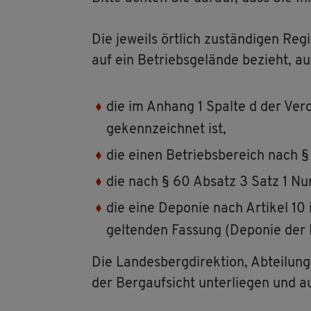
Die je­weils ört­lich zu­stän­di­gen Re­
auf ein Be­triebs­ge­län­de be­zieht, a
die im An­hang 1 Spal­te d der Ver­
ge­kenn­zeich­net ist,
die einen Be­triebs­be­reich nach § 3
die nach § 60 Ab­satz 3 Satz 1 Num­
die eine De­po­nie nach Ar­ti­kel 10 
gel­ten­den Fas­sung (De­po­nie der D
Die Lan­des­berg­di­rek­ti­on, Ab­tei­lun
der Berg­auf­sicht un­ter­lie­gen und 