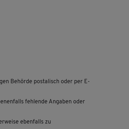
i­gen Be­hör­de pos­ta­lisch oder per E-
be­nen­falls feh­len­de An­ga­ben oder
er­wei­se eben­falls zu