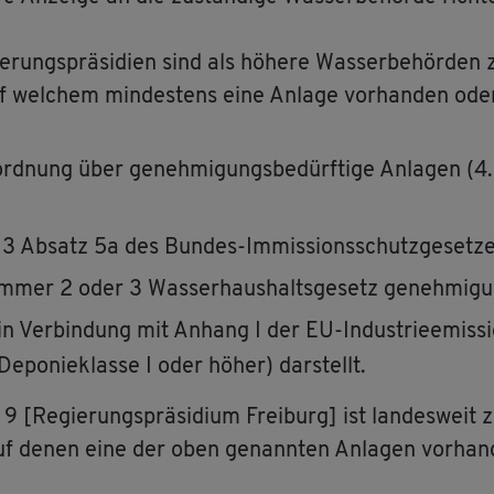
gie­rungs­prä­si­di­en sind als hö­he­re Was­ser­be­hör­den
uf wel­chem min­des­tens eine An­la­ge vor­han­den oder
ord­nung über ge­neh­mi­gungs­be­dürf­ti­ge An­la­gen
 Ab­satz 5a des Bun­des-Im­mis­si­ons­schutz­ge­set­zes (
mer 2 oder 3 Was­ser­haus­halts­ge­setz ge­neh­mi­gun
in Ver­bin­dung mit An­hang I der EU-In­dus­trie­emis­si­o
e­po­nie­klas­se I oder höher) dar­stellt.
g 9 [Re­gie­rungs­prä­si­di­um Frei­burg] ist lan­des­weit z
auf denen eine der oben ge­nann­ten An­la­gen vor­han­d