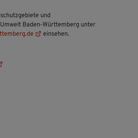
­schutz­ge­bie­te und
ür Um­welt Baden-Würt­tem­berg unter
t­tem­berg.de
ein­se­hen.