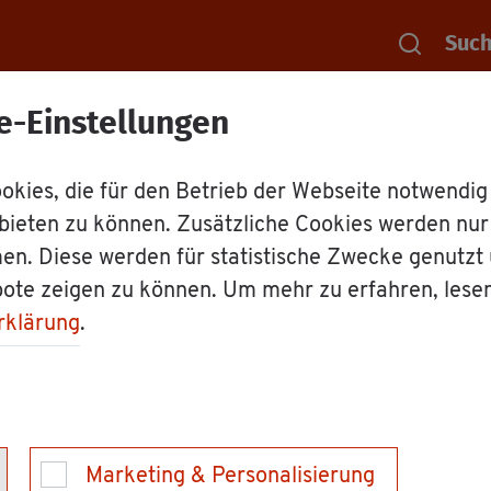
Suc
e-Einstellungen
Rat­haus
Dienst­leis­tun­gen
Be­trei­ber­wech­sel einer An­la­
kies, die für den Betrieb der Webseite notwendig
bieten zu können. Zusätzliche Cookies werden nu
ech­sel einer An­la­
en. Diese werden für statistische Zwecke genutzt
bote zeigen zu können. Um mehr zu erfahren, lese
­fähr­den­den Stof­
rklärung
.
r Heiz­öl­ver­brau­che
an­zei­gen
Marketing & Personalisierung