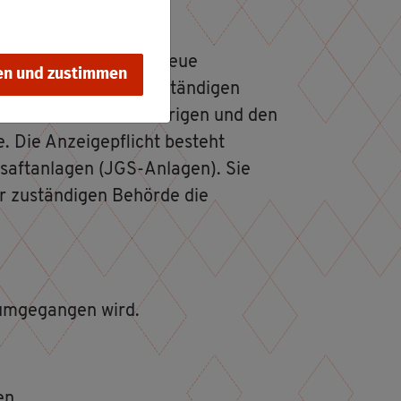
Stof­fen sind Sie als neue
en und zustimmen
ver­züg­lich bei der zu­stän­di­gen
­ma­tio­nen zu den bis­he­ri­gen und den
 Die An­zei­ge­pflicht be­steht
­saft­an­la­gen (JGS-An­la­gen). Sie
 zu­stän­di­gen Be­hör­de die
 um­ge­gan­gen wird.
en.