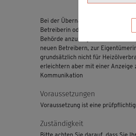
Bei der Über­nah­me einer be­stehen­
Be­trei­be­rin oder neuer Be­trei­ber der
Be­hör­de an­zu­zei­gen. Mit der An­zei­
neuen Be­trei­bern, zur Ei­gen­tü­me­r
grund­sätz­lich nicht für Heiz­öl­ver­br
er­leich­tern aber mit einer An­zei­ge 
Kom­mu­ni­ka­ti­on
Vor­aus­set­zun­gen
Vor­aus­set­zung ist eine prüf­pflich­ti
Zu­stän­dig­keit
Bitte ach­ten Sie dar­auf, dass Sie Ihr