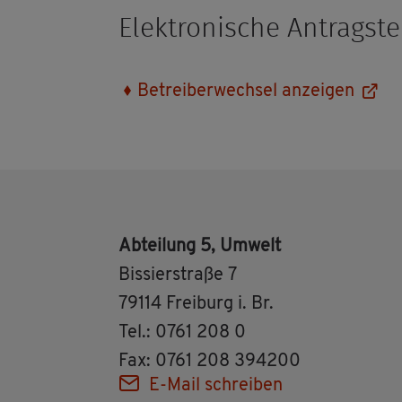
Elek­tro­ni­sche An­trag­ste
Be­trei­ber­wech­sel an­zei­gen
Ab­tei­lung 5, Um­welt
Bis­sier­stra­ße 7
79114 Frei­burg i. Br.
Tel.: 0761 208 0
Fax: 0761 208 394200
E-Mail schrei­ben