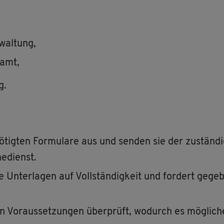
wal­tung,
­amt,
g.
nö­tig­ten For­mu­la­re aus und sen­den sie der zu­stän­d
e­dienst.
e Un­ter­la­gen auf Voll­stän­dig­keit und for­dert ge­ge­
en Vor­aus­set­zun­gen über­prüft, wo­durch es mög­li­ch