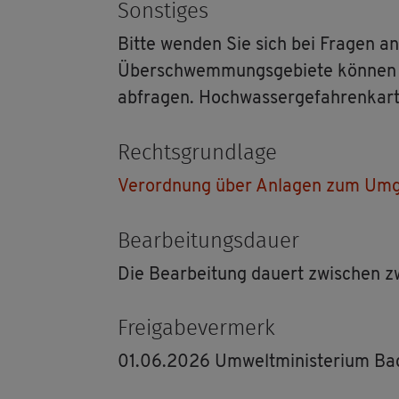
Sons­ti­ges
Bitte wen­den Sie sich bei Fra­gen an d
Über­schwem­mungs­ge­bie­te kön­nen 
ab­fra­gen. Hoch­was­ser­ge­fah­ren­ka
Rechts­grund­la­ge
Ver­ord­nung über An­la­gen zum Um­g
Be­ar­bei­tungs­dau­er
Die Be­ar­bei­tung dau­ert zwi­schen
Frei­ga­be­ver­merk
01.06.2026 Um­welt­mi­nis­te­ri­um B