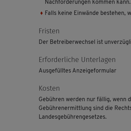
Nach­for­de­run­gen kom­men kann.
Falls keine Ein­wän­de be­stehen, we
Fris­ten
Der Be­trei­ber­wech­sel ist un­ver­züg­l
Er­for­der­li­che Un­ter­la­gen
Aus­ge­füll­tes An­zei­ge­for­mu­lar
Kos­ten
Ge­büh­ren wer­den nur fäl­lig, wenn d
Ge­büh­ren­er­mitt­lung sind die Recht
Lan­des­ge­büh­ren­ge­set­zes.