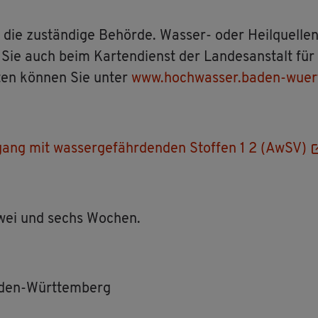
ie zu­stän­di­ge Be­hör­de. Was­ser- oder Heil­quel­len
Sie auch beim Kar­ten­dienst der Lan­des­an­stalt f
r­ten kön­nen Sie unter
www.​hochwasser.​baden-wu­er
ang mit was­ser­ge­fähr­den­den Stof­fen 1 2 (AwSV)
 zwei und sechs Wo­chen.
aden-Würt­tem­berg