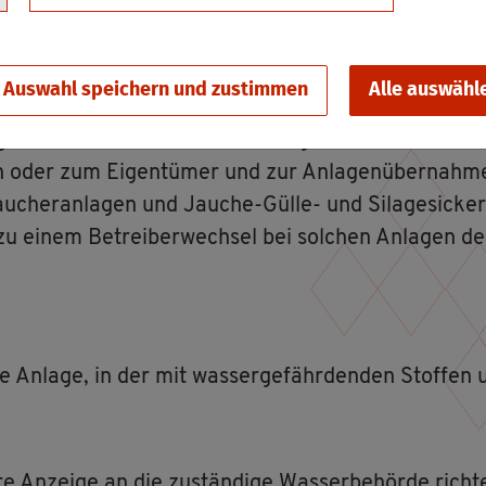
den An­la­ge zum Um­gang mit was­ser­ge­fähr­den­den 
Auswahl speichern und zustimmen
Alle auswähl
 An­la­ge ver­pflich­tet, die­sen Be­trei­ber­wech­sel un­
ge über­mit­teln Sie der zu­stän­di­gen Be­hör­de In­for
in oder zum Ei­gen­tü­mer und zur An­la­gen­über­nah­me.
au­cher­an­la­gen und Jau­che-Gülle- und Si­la­ge­si­cker
zu einem Be­trei­ber­wech­sel bei sol­chen An­la­gen der
­ge An­la­ge, in der mit was­ser­ge­fähr­den­den Stof­fen
e An­zei­ge an die zu­stän­di­ge Was­ser­be­hör­de rich­t