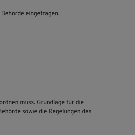
Be­hör­de ein­ge­tra­gen.
n­ord­nen muss. Grund­la­ge für die
 Be­hör­de sowie die Re­ge­lun­gen des