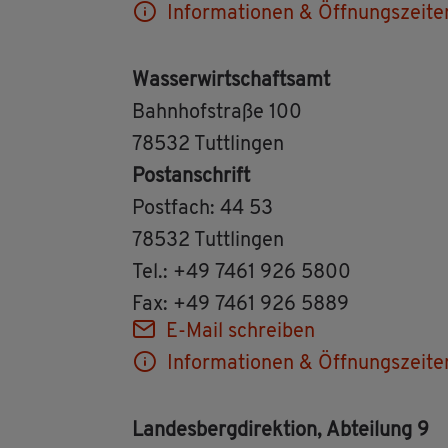
In­for­ma­tio­nen & Öff­nungs­zei­te
Was­ser­wirt­schafts­amt
Bahn­hof­stra­ße 100
78532 Tutt­lin­gen
Post­an­schrift
Post­fach: 44 53
78532 Tutt­lin­gen
Tel.: +49 7461 926 5800
Fax: +49 7461 926 5889
E-Mail schrei­ben
In­for­ma­tio­nen & Öff­nungs­zei­te
Lan­des­berg­di­rek­ti­on, Ab­tei­lung 9