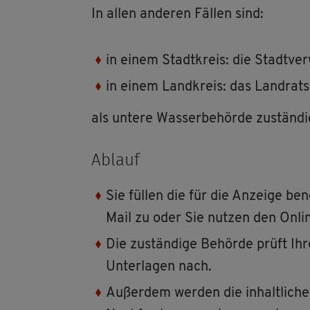
In allen an­de­ren Fäl­len sind:
in einem Stadt­kreis: die Stadt­ver­
in einem Land­kreis: das Land­rats
als un­te­re Was­ser­be­hör­de zu­stän­di
Ab­lauf
Sie fül­len die für die An­zei­ge be­
Mail zu oder Sie nut­zen den On­lin
Die zu­stän­di­ge Be­hör­de prüft Ihr
Un­ter­la­gen nach.
Au­ßer­dem wer­den die in­halt­li­ch