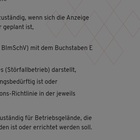
 zu­stän­dig, wenn sich die An­zei­ge
 ge­plant ist,
 (4. BImSchV) mit dem Buch­sta­ben E
Stör­fall­be­trieb) dar­stellt,
gs­be­dürf­tig ist oder
ns-Richt­li­nie in der je­weils
u­stän­dig für Be­triebs­ge­län­de, die
en ist oder er­rich­tet wer­den soll.