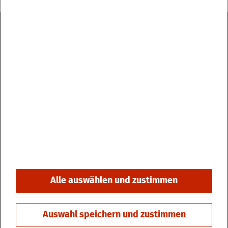
Im­pres­sum
Da­ten­schutz
Kon­takt & Öff­nungs­zei­ten
Bar­rie­re­frei­heit
Alle auswählen und zustimmen
© 2026 Stadt Fri­din­gen
Auswahl speichern und zustimmen