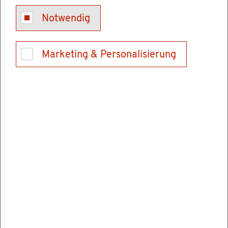
Be­rufs­krank­hei­ten sind Er­kran­kun­gen, die Sie
Notwendig
durch ihre be­ruf­li­che Tä­tig­keit er­lei­den und in
der Be­rufs­krank­hei­ten-Ver­ord­nung auf­ge­führt
sind.
Marketing & Personalisierung
Ur­sa­che dafür kön­nen ver­schie­de­ne ge­sund­
heits­schäd­li­che Ein­wir­kun­gen sein, denen Sie
im Rah­men Ihrer be­ruf­li­chen Tä­tig­keit in hö­he­
rem Maße aus­ge­setzt sind als der Rest der Be­
völ­ke­rung. Diese Ein­wir­kun­gen kön­nen bei­
spiels­wei­se sein:
be­stimm­te Che­mi­ka­li­en
phy­si­ka­li­sche Ein­wir­kun­gen wie Lärm