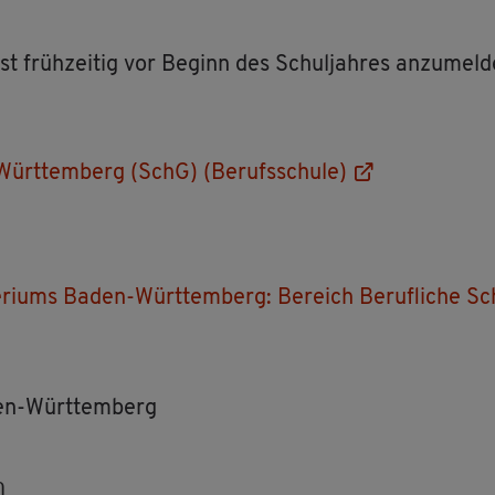
st früh­zei­tig vor Be­ginn des Schul­jah­res an­zu­mel­
ürt­tem­berg (SchG) (Be­rufs­schu­le)
s­te­ri­ums Baden-Würt­tem­berg: Be­reich Be­ruf­li­che Sc
aden-Würt­tem­berg
n