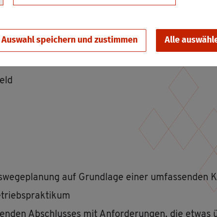
egs­jahr (BEJ) be­su­chen. Es wird als Voll­zeit­schu­le 
be­nen Haupt­schul­ab­schluss auf. Es bie­tet ein Ler
Auswahl speichern und zustimmen
Alle auswähl
 pas­sen­den Aus­bil­dungs­platz vor­be­rei­tet. Dazu zäh­
feld
rufs­we­ge­pla­nung auf Grund­la­ge einer um­fas­sen­den 
­triebs­prak­ti­kum
e­ren­den Ab­schlus­ses mit An­for­de­run­gen, die etw