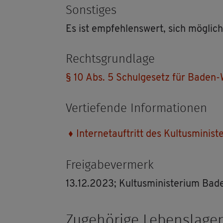
Sons­ti­ges
Es ist emp­feh­lens­wert, sich mög­lich
Rechts­grund­la­ge
§ 10 Abs. 5 Schul­ge­setz für Baden-W
Ver­tie­fen­de In­for­ma­tio­nen
In­ter­net­auf­tritt des Kul­tus­mi­ni
Frei­ga­be­ver­merk
13.12.2023; Kul­tus­mi­nis­te­ri­um B
Zu­ge­hö­ri­ge Le­bens­la­ge