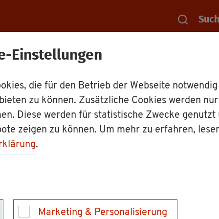
Suc
e-Einstellungen
Rat­haus
Dienst­leis­tun­gen
Be­rufs­ein
kies, die für den Betrieb der Webseite notwendig
bieten zu können. Zusätzliche Cookies werden nu
iegs­jahr (BEJ) - Auf
en. Diese werden für statistische Zwecke genutzt
bote zeigen zu können. Um mehr zu erfahren, lese
rklärung
.
 und sind be­rufs­schul­pflich­tig? Sie haben noch kei
auf einen Aus­bil­dungs­platz ver­bes­sern? Dann kön­
Marketing & Personalisierung