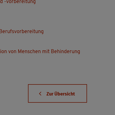
nd -vor­be­rei­tung
­rufs­vor­be­rei­tung
a­ti­on von Men­schen mit Be­hin­de­rung
Zur Über­sicht