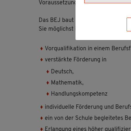
Vor­aus­set­zun­gen das Be­rufs­ein­sti
Das BEJ baut auf dem be­reits er­wor­
Sie mög­lichst in­di­vi­du­ell auf einen
Vor­qua­li­fi­ka­ti­on in einem Be­rufs­
ver­stärk­te För­de­rung in
Deutsch,
Ma­the­ma­tik,
Hand­lungs­kom­pe­tenz
in­di­vi­du­el­le För­de­rung und Be­
ein von der Schu­le be­glei­te­tes Be
Er­lan­gung eines höher qua­li­fi­zi