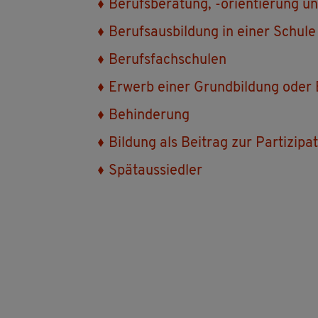
Be­rufs­be­ra­tung, -ori­en­tie­rung u
Be­rufs­aus­bil­dung in einer Schu­le
Be­rufs­fach­schu­len
Er­werb einer Grund­bil­dung oder Be
Be­hin­de­rung
Bil­dung als Bei­trag zur Par­ti­zi­p
Spät­aus­sied­ler