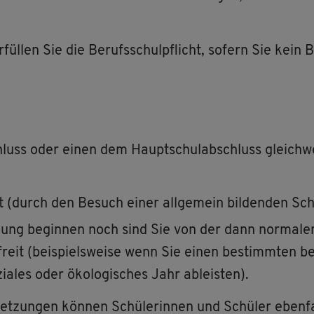
­len Sie die Be­rufs­schul­pflicht, so­fern Sie kein Be­
luss oder einen dem Haupt­schul­ab­schluss gleich­wer
t (durch den Be­such einer all­ge­mein bil­den­den Schu
dung be­gin­nen noch sind Sie von der dann nor­ma­ler­
eit (bei­spiels­wei­se wenn Sie einen be­stimm­ten be­ru
zia­les oder öko­lo­gi­sches Jahr ab­leis­ten).
et­zun­gen kön­nen Schü­le­rin­nen und Schü­ler eben­