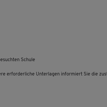
be­such­ten Schu­le
e er­for­der­li­che Un­ter­la­gen in­for­miert Sie die zu­st