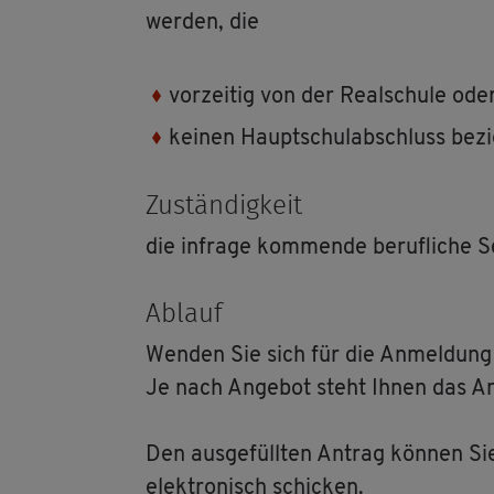
wer­den, die
vor­zei­tig von der Re­al­schu­le o
kei­nen Haupt­schul­ab­schluss be­zi
Zu­stän­dig­keit
die in­fra­ge kom­men­de be­ruf­li­che S
Ab­lauf
Wen­den Sie sich für die An­mel­dung an
Je nach An­ge­bot steht Ihnen das An­
Den aus­ge­füll­ten An­trag kön­nen Si
elek­tro­nisch schi­cken.