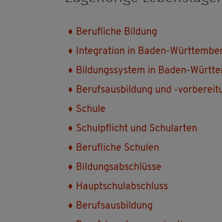
Be­ruf­li­che Bil­dung
In­te­gra­ti­on in Baden-Würt­tem­be
Bil­dungs­sys­tem in Baden-Würt­t
Be­rufs­aus­bil­dung und -vor­be­rei­
Schu­le
Schul­pflicht und Schul­ar­ten
Be­ruf­li­che Schu­len
Bil­dungs­ab­schlüs­se
Haupt­schul­ab­schluss
Be­rufs­aus­bil­dung