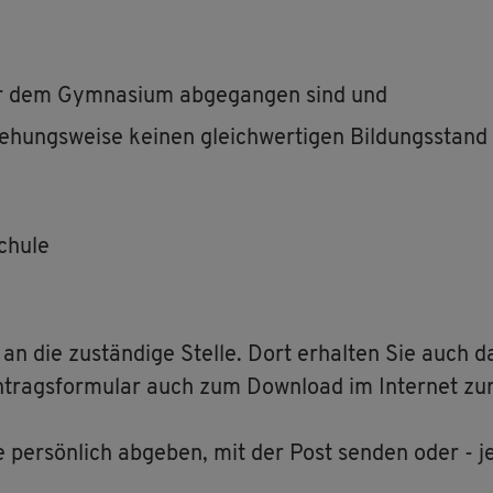
der dem Gym­na­si­um ab­ge­gan­gen sind und
e­hungs­wei­se kei­nen gleich­wer­ti­gen Bil­dungs­stand
chu­le
 die zu­stän­di­ge Stel­le. Dort er­hal­ten Sie auch da
trags­for­mu­lar auch zum Down­load im In­ter­net zur
e per­sön­lich ab­ge­ben, mit der Post sen­den oder - j