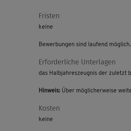
Fris­ten
keine
Be­wer­bun­gen sind lau­fend mög­lich.
Er­for­der­li­che Un­ter­la­gen
das Halb­jah­res­zeug­nis der zu­letzt 
Hin­weis:
Über mög­li­cher­wei­se wei­te­r
Kos­ten
keine