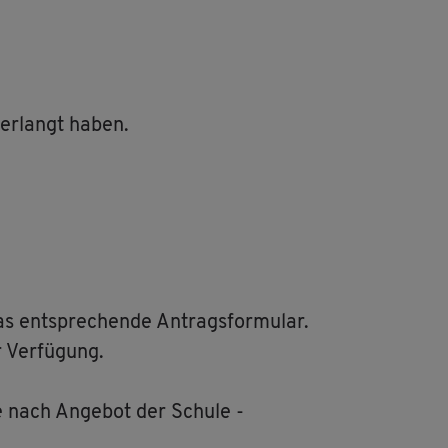
 er­langt haben.
s ent­spre­chen­de An­trags­for­mu­lar.
 Ver­fü­gung.
e nach An­ge­bot der Schu­le -