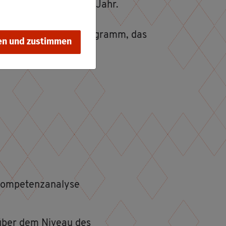
ge­führt und dau­ert ein Jahr.
n- und Un­ter­richts­pro­gramm, das
en und zustimmen
len:
Kom­pe­tenz­ana­ly­se
as über dem Ni­veau des