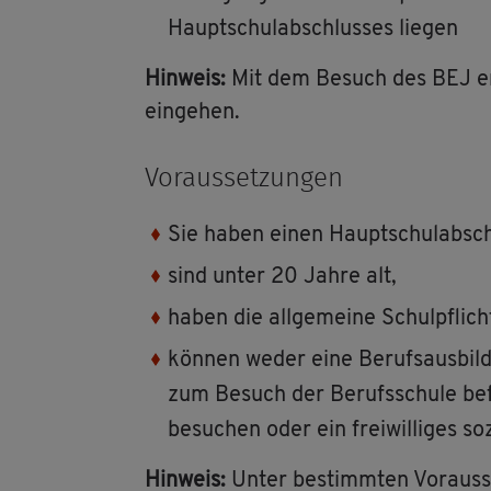
Haupt­schul­ab­schlus­ses lie­gen
Hin­weis:
Mit dem Be­such des BEJ er­fül
ein­ge­hen.
Vor­aus­set­zun­gen
Sie haben einen Haupt­schul­ab­sch
sind unter 20 Jahre alt,
haben die all­ge­mei­ne Schul­pflich
kön­nen weder eine Be­rufs­aus­bil­
zum Be­such der Be­rufs­schu­le be­fr
be­su­chen oder ein frei­wil­li­ges so­
Hin­weis:
Unter be­stimm­ten Vor­aus­s