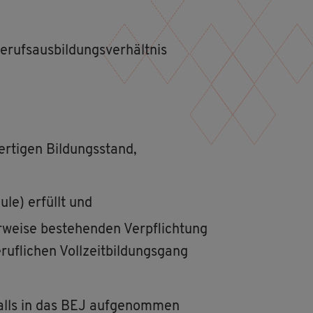
rufs­aus­bil­dungs­ver­hält­nis
­ti­gen Bil­dungs­stand,
­le) er­füllt und
wei­se be­stehen­den Ver­pflich­tung
f­li­chen Voll­zeit­bil­dungs­gang
falls in das BEJ auf­ge­nom­men