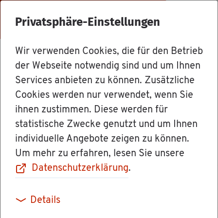
Menü
Privatsphäre-Einstellungen
Wir verwenden Cookies, die für den Betrieb
Dienst­leis­tun­gen
der Webseite notwendig sind und um Ihnen
Services anbieten zu können. Zusätzliche
Cookies werden nur verwendet, wenn Sie
Be­fä­hi­gungs­
ihnen zustimmen. Diese werden für
statistische Zwecke genutzt und um Ihnen
schein für die
individuelle Angebote zeigen zu können.
Um mehr zu erfahren, lesen Sie unsere
Durch­füh­rung
Datenschutzerklärung
.
von Be­ga­sun­gen
Details