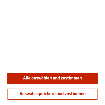
Im­pres­sum
Da­ten­schutz
Kon­takt & Öff­nungs­zei­ten
Bar­rie­re­frei­heit
Alle auswählen und zustimmen
© 2026 Stadt Fri­din­gen
Auswahl speichern und zustimmen