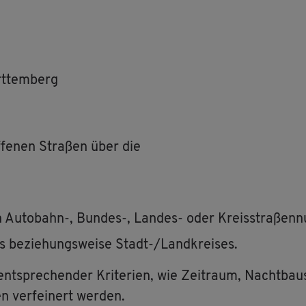
rt­tem­berg
f­fe­nen Stra­ßen über die
en Au­to­bahn-, Bun­des-, Lan­des- oder Kreis­stra­ßen
es be­zie­hungs­wei­se Stadt-/Land­krei­ses.
spre­chen­der Kri­te­ri­en, wie Zeit­raum, Nacht­bau­ste
en ver­fei­nert wer­den.