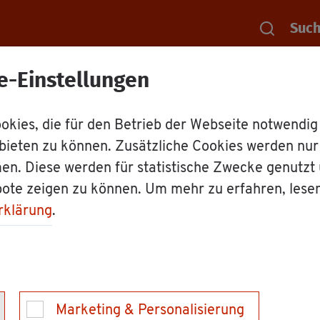
Suc
e-Einstellungen
Rat­haus
Dienst­leis­tun­gen
Bau­stel­len­ko­or­di­
kies, die für den Betrieb der Webseite notwendig
bieten zu können. Zusätzliche Cookies werden nu
o­or­di­nie­rungs- und
en. Diese werden für statistische Zwecke genutzt
bote zeigen zu können. Um mehr zu erfahren, lese
ns­sys­tem (BIS2) des
rklärung
.
em­berg nut­zen
Marketing & Personalisierung