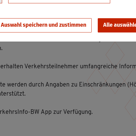
nd In­for­ma­ti­ons­sys­tem (BIS2) des Lan­des Baden-Wü
n auf dem klas­si­fi­zier­ten Sta­ßen­netz (Au­to­bahn, B
Auswahl speichern und zustimmen
Alle auswähl
Art und Dauer der Ver­kehrs­be­hin­de­rung und bei Voll
n.
 er­hal­ten Ver­kehrs­teil­neh­mer um­fang­rei­che In­for­
­te wer­den durch An­ga­ben zu Ein­schrän­kun­gen (Höh
ter­stützt.
r­kehrs­In­fo-BW App zur Ver­fü­gung.