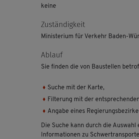
keine
Zu­stän­dig­keit
Mi­nis­te­ri­um für Ver­kehr Baden-Wü
Ab­lauf
Sie fin­den die von Bau­stel­len be­tro
Suche mit der Karte,
Fil­te­rung mit der ent­spre­chen­d
An­ga­be eines Re­gie­rungs­be­zir­k
Die Suche kann durch die Aus­wahl ent­
In­for­ma­tio­nen zu Schwer­trans­por­t