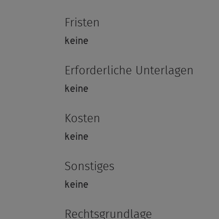
Fris­ten
keine
Er­for­der­li­che Un­ter­la­gen
keine
Kos­ten
keine
Sons­ti­ges
keine
Rechts­grund­la­ge