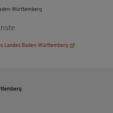
 Baden-Würt­tem­berg
ns­te
m des Lan­des Baden-Würt­tem­berg
rt­tem­berg