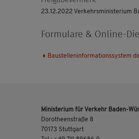
Frei­ga­be­ver­merk
23.12.2022 Ver­kehrs­mi­nis­te­ri­um
For­mu­la­re & On­line-Die
Bau­stel­len­in­for­ma­ti­ons­sys­te
Mi­nis­te­ri­um für Ver­kehr Baden-Wü
Do­ro­the­en­stra­ße 8
70173 Stutt­gart