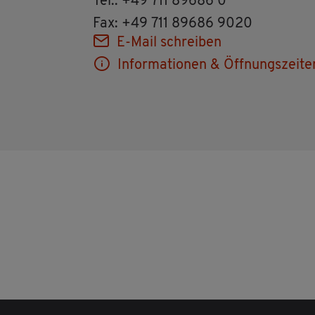
Tel.: +49 711 89686 0
Fax: +49 711 89686 9020
E-Mail schrei­ben
In­for­ma­tio­nen & Öff­nungs­zei­te