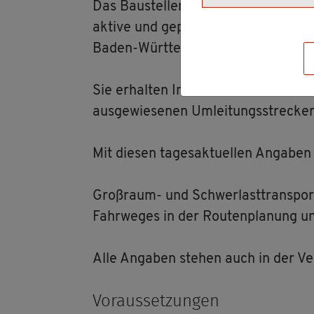
Das Bau­stel­len­ko­or­di­nie­rungs- u
ak­ti­ve und ge­plan­te Ar­beits­stel­le
Baden-Würt­tem­berg.
Sie er­hal­ten In­for­ma­tio­nen über 
aus­ge­wie­se­nen Um­lei­tungs­stre­cke
Mit die­sen ta­ges­ak­tu­el­len An­ga­ben
Gro­ß­raum- und Schwer­last­trans­por
Fahr­we­ges in der Rou­ten­pla­nung un­
Alle An­ga­ben ste­hen auch in der Ve
Vor­aus­set­zun­gen