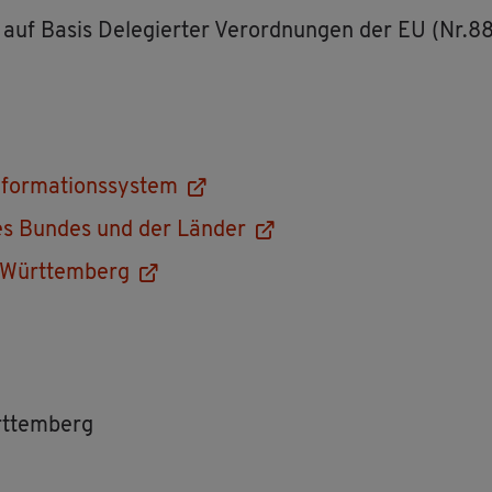
­ten auf Basis De­le­gier­ter Ver­ord­nun­gen der EU (Nr
­for­ma­ti­ons­sys­tem
m des Bun­des und der Län­der
-Würt­tem­berg
rt­tem­berg