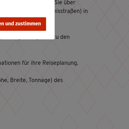
rt­tem­berg in­for­miert Sie über
un­des-, Lan­des- und Kreis­stra­ßen) in
en und zustimmen
­sper­run­gen An­ga­ben zu den
ma­tio­nen für ihre Rei­se­pla­nung.
e, Brei­te, Ton­na­ge) des