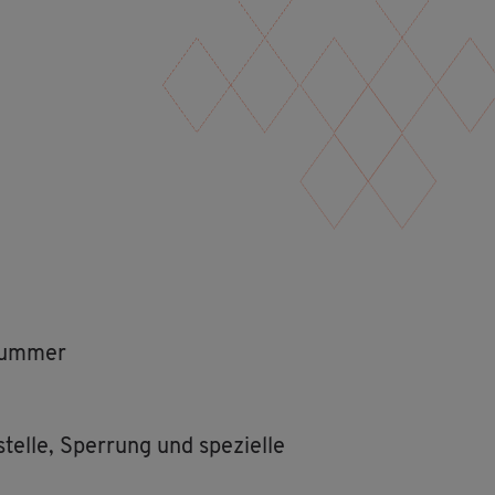
­num­mer
l­le, Sper­rung und spe­zi­el­le