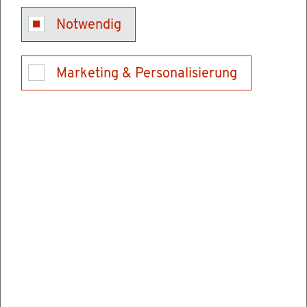
Für das Fäl­len von Bäu­men kann aus un­ter­
Notwendig
schied­li­chen Grün­den eine Ge­neh­mi­gung er­
for­der­lich sein.
Marketing & Personalisierung
Eine Fäll­ge­neh­mi­gung ist vor allem in den fol­
gen­den Fäl­len not­wen­dig, in denen Bäume
einem be­son­de­ren Schutz un­ter­lie­gen.
1. Schutz von Bäu­men als „Ge­schütz­te Land­
schafts­be­stand­tei­le“
Städ­te oder Ge­mein­den kön­nen Bäume durch
Baum­schutz­ver­ord­nun­gen oder -sat­zun­gen als
„Ge­schütz­te Land­schafts­be­stand­tei­le“ schüt­
zen. Davon wird vor allem für be­bau­te Orts­tei­