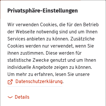
Menü
Privatsphäre-Einstellungen
Wir verwenden Cookies, die für den Betrieb
Dienst­leis­tun­gen
der Webseite notwendig sind und um Ihnen
Services anbieten zu können. Zusätzliche
Cookies werden nur verwendet, wenn Sie
Bau­ge­neh­mi­
ihnen zustimmen. Diese werden für
statistische Zwecke genutzt und um Ihnen
gung im ver­ein­
individuelle Angebote zeigen zu können.
Um mehr zu erfahren, lesen Sie unsere
fach­ten Ver­fah­
Datenschutzerklärung
.
ren be­an­tra­gen
Details