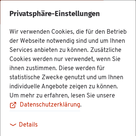
Menü
Privatsphäre-Einstellungen
Wir verwenden Cookies, die für den Betrieb
Dienst­leis­tun­gen
der Webseite notwendig sind und um Ihnen
Services anbieten zu können. Zusätzliche
Cookies werden nur verwendet, wenn Sie
Aus­län­di­sche
ihnen zustimmen. Diese werden für
statistische Zwecke genutzt und um Ihnen
Be­rufs­ab­schlüs­
individuelle Angebote zeigen zu können.
Um mehr zu erfahren, lesen Sie unsere
se für IHK-Be­ru­fe
Datenschutzerklärung
.
- an­er­ken­nen
Details