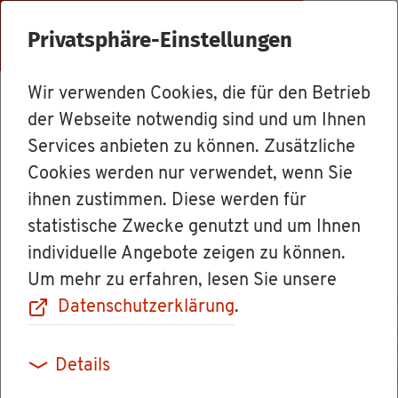
Menü
Privatsphäre-Einstellungen
Wir verwenden Cookies, die für den Betrieb
Dienst­leis­tun­gen
der Webseite notwendig sind und um Ihnen
Services anbieten zu können. Zusätzliche
Cookies werden nur verwendet, wenn Sie
Aus­fuhr­kenn­zei­
ihnen zustimmen. Diese werden für
statistische Zwecke genutzt und um Ihnen
chen be­an­tra­gen
individuelle Angebote zeigen zu können.
Um mehr zu erfahren, lesen Sie unsere
Datenschutzerklärung
.
Wenn Sie ein Fahr­zeug ins Aus­land über­füh­ren
Details
wol­len, be­nö­ti­gen Sie manch­mal ein Aus­fuhr­