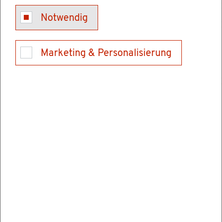
kenn­zei­chen. Dies gilt in fol­gen­den Fäl­len:
Notwendig
Ihr Fahr­zeug ist
zu­las­sungs­pflich­tig, aber nicht zu­ge­as­sen
Marketing & Personalisierung
oder
zu­las­sungs­frei und kenn­zei­chen­pflich­tig,
aber noch ohne Kenn­zei­chen
Dies gilt un­ab­hän­gig davon, ob Sie Ihr Fahr­
zeug
aus ei­ge­ner Trieb­kraft oder
als An­hän­ger ins Aus­land über­füh­ren möch­
ten.