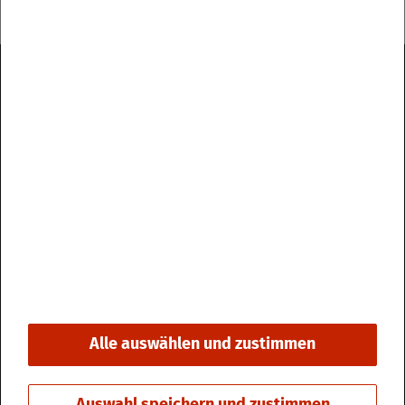
Im­pres­sum
Da­ten­schutz
Kon­takt & Öff­nungs­zei­ten
Bar­rie­re­frei­heit
Alle auswählen und zustimmen
© 2026 Stadt Fri­din­gen