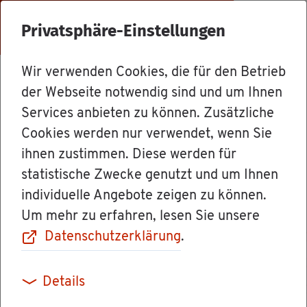
Menü
Privatsphäre-Einstellungen
Wir verwenden Cookies, die für den Betrieb
Dienst­leis­tun­gen
der Webseite notwendig sind und um Ihnen
Services anbieten zu können. Zusätzliche
Cookies werden nur verwendet, wenn Sie
Ar­beits­plät­ze in
ihnen zustimmen. Diese werden für
statistische Zwecke genutzt und um Ihnen
Ra­don­vor­sor­ge­
individuelle Angebote zeigen zu können.
Um mehr zu erfahren, lesen Sie unsere
ge­bie­ten oder in
Datenschutzerklärung
.
einer Ar­beits­um­
Details