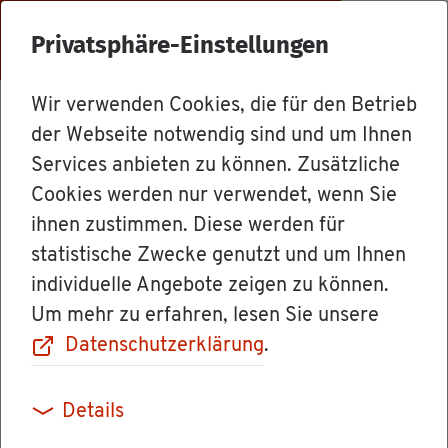
Menü
Privatsphäre-Einstellungen
Wir verwenden Cookies, die für den Betrieb
Dienst­leis­tun­gen
der Webseite notwendig sind und um Ihnen
Services anbieten zu können. Zusätzliche
Cookies werden nur verwendet, wenn Sie
An­er­ken­nung
ihnen zustimmen. Diese werden für
statistische Zwecke genutzt und um Ihnen
eines aus­län­di­
individuelle Angebote zeigen zu können.
Um mehr zu erfahren, lesen Sie unsere
schen Lehr­er­di­
Datenschutzerklärung
.
ploms be­an­tra­
Details