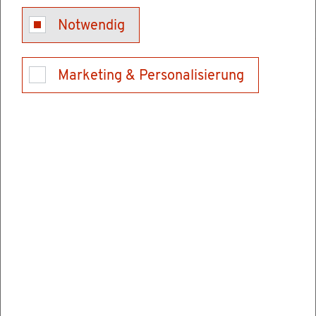
gen
Notwendig
Marketing & Personalisierung
Wenn Sie als Lehr­kraft in Baden-Würt­tem­berg
tätig wer­den möch­ten, müs­sen Sie Ihre im
Aus­land er­wor­be­nen Ab­schlüs­se vor­her an­er­
ken­nen las­sen.
Im An­er­ken­nungs­ver­fah­ren wer­den Ihre in­di­vi­
du­el­len Qualifi­kationen mit einer baden-würt­
tem­ber­gi­schen Lehr­amts­aus­bil­dung ver­gli­
chen.
Vor­aus­set­zun­gen