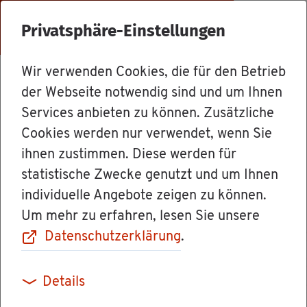
Menü
Privatsphäre-Einstellungen
Wir verwenden Cookies, die für den Betrieb
Dienst­leis­tun­gen
der Webseite notwendig sind und um Ihnen
Services anbieten zu können. Zusätzliche
Cookies werden nur verwendet, wenn Sie
Ab­was­ser­be­sei­ti­
ihnen zustimmen. Diese werden für
statistische Zwecke genutzt und um Ihnen
gung - de­zen­tra­
individuelle Angebote zeigen zu können.
Um mehr zu erfahren, lesen Sie unsere
le Be­sei­ti­gung
Datenschutzerklärung
.
von Re­gen­was­ser
Details